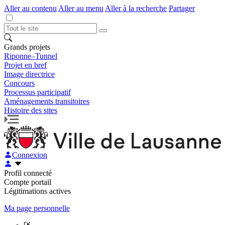
Aller au contenu
Aller au menu
Aller à la recherche
Partager
Grands projets
Riponne–Tunnel
Projet en bref
Image directrice
Concours
Processus participatif
Aménagements transitoires
Histoire des sites
Connexion
Profil connecté
Compte portail
Légitimations actives
Ma page personnelle