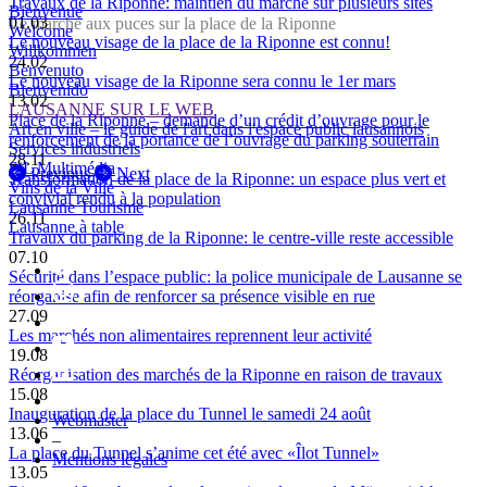
Travaux de la Riponne: maintien du marché sur plusieurs sites
Bienvenue
01.03
Le marché aux puces sur la place de la Riponne
Welcome
Le nouveau visage de la place de la Riponne est connu!
Willkommen
24.02
Benvenuto
Le nouveau visage de la Riponne sera connu le 1er mars
Bienvenido
13.02
LAUSANNE SUR LE WEB
Place de la Riponne – demande d’un crédit d’ouvrage pour le
Art en ville – le guide de l'art dans l'espace public lausannois
renforcement de la portance de l’ouvrage du parking souterrain
Services industriels
28.11
SiL Multimédia
Previous
Next
Transformation de la place de la Riponne: un espace plus vert et
Vins de la Ville
convivial rendu à la population
Lausanne Tourisme
26.11
Lausanne à table
Travaux du parking de la Riponne: le centre-ville reste accessible
07.10
Sécurité dans l’espace public: la police municipale de Lausanne se
réorganise afin de renforcer sa présence visible en rue
27.09
Les marchés non alimentaires reprennent leur activité
19.08
Réorganisation des marchés de la Riponne en raison de travaux
15.08
Inauguration de la place du Tunnel le samedi 24 août
Webmaster
13.06
–
La place du Tunnel s’anime cet été avec «Îlot Tunnel»
Mentions légales
13.05