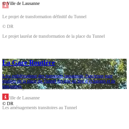
© Ville de Lausanne
Le projet de transformation définitif du Tunnel
© DR
Le projet lauréat de transformation de la place du Tunnel
La Gare Routière
Lieu emblématique des transports lausannois, l'ancienne gare
routière de la place du Tunnel devient un lieu d’échanges et de
rencontres.
Les aménagements transitoires en attendant les travaux.
© Ville de Lausanne
© DR
Les aménagements transitoires au Tunnel