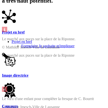
à très haut potentiel.
Projet en bref
Le marché aux puces sur la place de la Riponne.
Projet en bref
Formulaire Je souhaite m'impliquer
© Mathilde Imesch-Ville de Lausanne
Le marché aux puces sur la place de la Riponne
Image directrice
Le vœu d'une enfant pour compléter la fresque de C. Bourrit
Concours
© Mathilde Imesch-Ville de Lausanne