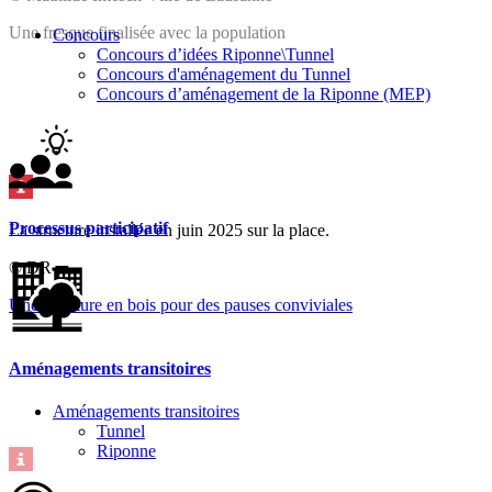
Une fresque finalisée avec la population
Concours
Concours d’idées Riponne\Tunnel
Concours d'aménagement du Tunnel
Concours d’aménagement de la Riponne (MEP)
Processus participatif
La structure installée en juin 2025 sur la place.
© DR
Une structure en bois pour des pauses conviviales
Aménagements transitoires
Aménagements transitoires
Tunnel
Riponne