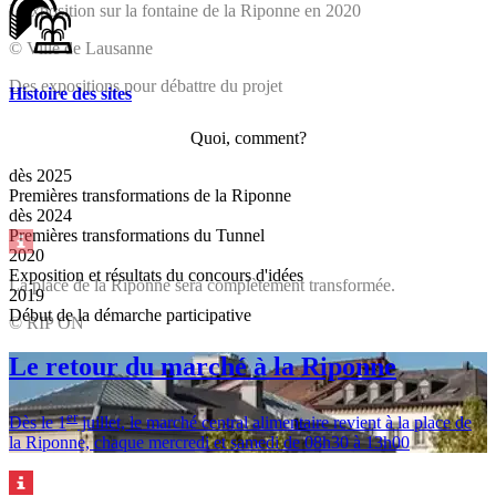
L'exposition sur la fontaine de la Riponne en 2020
© Ville de Lausanne
Des expositions pour débattre du projet
Histoire des sites
Quoi, comment?
dès 2025
Premières transformations de la Riponne
dès 2024
Premières transformations du Tunnel
2020
Exposition et résultats du concours d'idées
La place de la Riponne sera complètement transformée.
2019
Début de la démarche participative
© RIP ON
Le projet lauréat pour le réaménagement complet de la Riponne
Le retour du marché à la Riponne
er
Dès le 1
juillet, le marché central alimentaire revient à la place de
la Riponne, chaque mercredi et samedi de 08h30 à 13h00