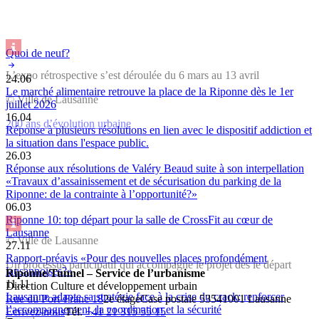
Quoi de neuf?
L’expo rétrospective s’est déroulée du 6 mars au 13 avril
24.06
Le marché alimentaire retrouve la place de la Riponne dès le 1er
© Ville de Lausanne
juillet 2026
16.04
200 ans d’évolution urbaine
Réponse à plusieurs résolutions en lien avec le dispositif addiction et
la situation dans l'espace public.
26.03
Réponse aux résolutions de Valéry Beaud suite à son interpellation
«Travaux d’assainissement et de sécurisation du parking de la
Riponne: de la contrainte à l’opportunité?»
06.03
Riponne 10: top départ pour la salle de CrossFit au cœur de
Lausanne
© Ville de Lausanne
27.11
Rapport-préavis «Pour des nouvelles places profondément
Un processus participatif qui accompagne le projet dès le départ
lausannoises?»
Riponne/Tunnel – Service de l’urbanisme
11.11
Direction Culture et développement urbain
Lausanne adapte sa stratégie face à la crise du crack: renforcer
Rue du Port-Franc 18
2e étage
Case postale 5354
1001 Lausanne
l’accompagnement, la coordination et la sécurité
Ecrivez-nous
Tél.
+41 21 315 55 15