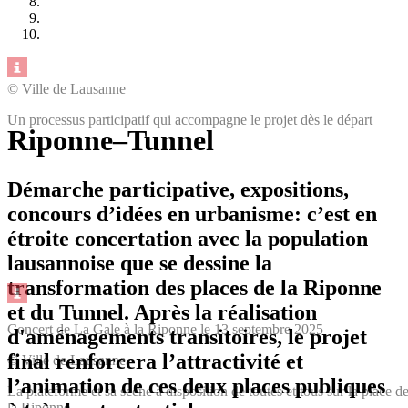
© Ville de Lausanne
Un processus participatif qui accompagne le projet dès le départ
Riponne–Tunnel
Démarche participative, expositions,
concours d’idées en urbanisme: c’est en
étroite concertation avec la population
lausannoise que se dessine la
transformation des places de la Riponne
et du Tunnel. Après la réalisation
Concert de La Gale à la Riponne le 13 septembre 2025
d'aménagements transitoires, le projet
final renforcera l’attractivité et
© Ville de Lausanne
l’animation de ces deux places publiques
La plateforme et sa scène à disposition de toutes et tous sur la place d
la Riponne