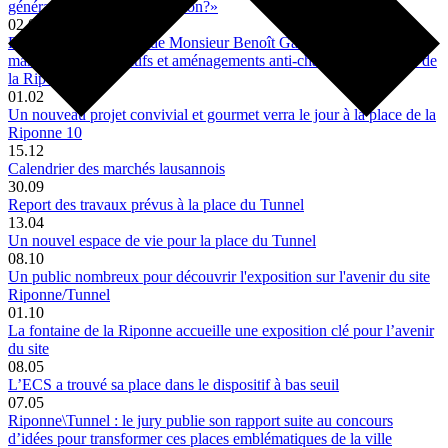
générationnelle et d’intégration?»
02.06
Réponse à la question de Monsieur Benoît Gaillard, déposée le 8
mars 2022 «Dispositifs et aménagements anti-chaleur sur la place de
la Riponne»
01.02
Un nouveau projet convivial et gourmet verra le jour à la place de la
Riponne 10
15.12
Calendrier des marchés lausannois
30.09
Report des travaux prévus à la place du Tunnel
13.04
Un nouvel espace de vie pour la place du Tunnel
08.10
Un public nombreux pour découvrir l'exposition sur l'avenir du site
Riponne/Tunnel
01.10
La fontaine de la Riponne accueille une exposition clé pour l’avenir
du site
08.05
L’ECS a trouvé sa place dans le dispositif à bas seuil
07.05
Riponne\Tunnel : le jury publie son rapport suite au concours
d’idées pour transformer ces places emblématiques de la ville