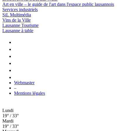
Art en ville – le guide de l'art dans l'espace public lausannois
Services industriels
SiL Multimédia
Vins de la Ville
Lausanne Tourisme
Lausanne à table
Webmaster
–
Mentions légales
Lundi
19° / 33°
Mardi
19° / 33°