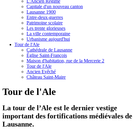
L'Ancien Régime
Capitale d'un nouveau canton
Lausanne 1900
Entre-deux-guerres
Patrimoine scolaire
Les trente glorieuses
La ville contemporaine
Urbanisme aujourd'hui
Tour de l'Ale
Cathédrale de Lausanne
Église Saint-François
Maison d'habitation, rue de la Mercerie 2
Tour de l'Ale
Ancien Evêché
Château Saint-Maire
Tour de l'Ale
La tour de l’Ale est le dernier vestige
important des fortifications médiévales de
Lausanne.