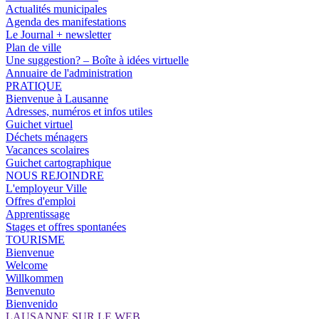
Actualités municipales
Agenda des manifestations
Le Journal + newsletter
Plan de ville
Une suggestion? – Boîte à idées virtuelle
Annuaire de l'administration
PRATIQUE
Bienvenue à Lausanne
Adresses, numéros et infos utiles
Guichet virtuel
Déchets ménagers
Vacances scolaires
Guichet cartographique
NOUS REJOINDRE
L'employeur Ville
Offres d'emploi
Apprentissage
Stages et offres spontanées
TOURISME
Bienvenue
Welcome
Willkommen
Benvenuto
Bienvenido
LAUSANNE SUR LE WEB