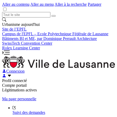
Aller au contenu
Aller au menu
Aller à la recherche
Partager
Urbanisme aujourd'hui
Site de l’EPFL
Campus de l'EPFL – Ecole Polytechnique Fédérale de Lausanne
Bâtiments BI et ME, par Dominique Perrault Architecture
SwissTech Convention Center
Rolex Learning Center
Connexion
Profil connecté
Compte portail
Légitimations actives
Ma page personnelle
Suivi des demandes