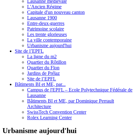
Lausanne médiévale
L'Ancien Régime
Capitale d'un nouveau canton
Lausanne 1900
Entre-deux-guerres
Patrimoine scolaire
Les trente glorieuses
La ville contemporaine
Urbanisme aujourd'hui
Site de l’EPFL
La ligne du m2
Quartier du Rôtillon
Quartier du Flon
Jardins de Prélaz
Site de l’EPFL
Bâtiments BI et ME, par...
Campus de l'EPFL – Ecole Polytechnique Fédérale de
Lausanne
Bâtiments BI et ME, par Dominique Perrault
Architecture
SwissTech Convention Center
Rolex Learning Center
Urbanisme aujourd'hui