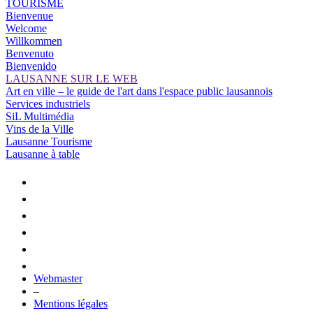
TOURISME
Bienvenue
Welcome
Willkommen
Benvenuto
Bienvenido
LAUSANNE SUR LE WEB
Art en ville – le guide de l'art dans l'espace public lausannois
Services industriels
SiL Multimédia
Vins de la Ville
Lausanne Tourisme
Lausanne à table
Webmaster
–
Mentions légales