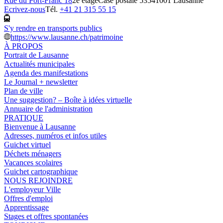
Rue du Port-Franc 18
2e étage
Case postale 5354
1001 Lausanne
Ecrivez-nous
Tél.
+41 21 315 55 15
S'y rendre en transports publics
https://www.lausanne.ch/patrimoine
À PROPOS
Portrait de Lausanne
Actualités municipales
Agenda des manifestations
Le Journal + newsletter
Plan de ville
Une suggestion? – Boîte à idées virtuelle
Annuaire de l'administration
PRATIQUE
Bienvenue à Lausanne
Adresses, numéros et infos utiles
Guichet virtuel
Déchets ménagers
Vacances scolaires
Guichet cartographique
NOUS REJOINDRE
L'employeur Ville
Offres d'emploi
Apprentissage
Stages et offres spontanées