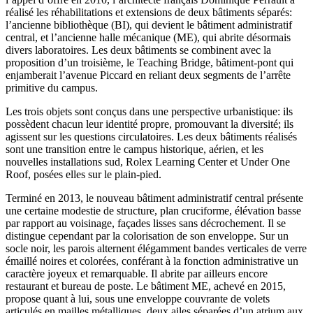
réalisé les réhabilitations et extensions de deux bâtiments séparés:
l’ancienne bibliothèque (BI), qui devient le bâtiment administratif
central, et l’ancienne halle mécanique (ME), qui abrite désormais
divers laboratoires. Les deux bâtiments se combinent avec la
proposition d’un troisième, le Teaching Bridge, bâtiment-pont qui
enjamberait l’avenue Piccard en reliant deux segments de l’arrête
primitive du campus.
Les trois objets sont conçus dans une perspective urbanistique: ils
possèdent chacun leur identité propre, promouvant la diversité; ils
agissent sur les questions circulatoires. Les deux bâtiments réalisés
sont une transition entre le campus historique, aérien, et les
nouvelles installations sud, Rolex Learning Center et Under One
Roof, posées elles sur le plain-pied.
Terminé en 2013, le nouveau bâtiment administratif central présente
une certaine modestie de structure, plan cruciforme, élévation basse
par rapport au voisinage, façades lisses sans décrochement. Il se
distingue cependant par la colorisation de son enveloppe. Sur un
socle noir, les parois alternent élégamment bandes verticales de verre
émaillé noires et colorées, conférant à la fonction administrative un
caractère joyeux et remarquable. Il abrite par ailleurs encore
restaurant et bureau de poste. Le bâtiment ME, achevé en 2015,
propose quant à lui, sous une enveloppe couvrante de volets
articulés en mailles métalliques, deux ailes séparées d’un atrium aux