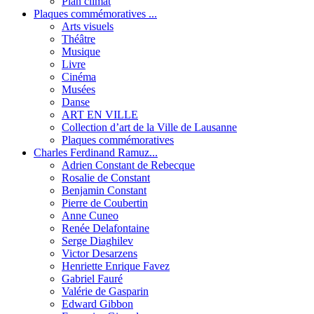
Plan climat
Plaques commémoratives ...
Arts visuels
Théâtre
Musique
Livre
Cinéma
Musées
Danse
ART EN VILLE
Collection d’art de la Ville de Lausanne
Plaques commémoratives
Charles Ferdinand Ramuz...
Adrien Constant de Rebecque
Rosalie de Constant
Benjamin Constant
Pierre de Coubertin
Anne Cuneo
Renée Delafontaine
Serge Diaghilev
Victor Desarzens
Henriette Enrique Favez
Gabriel Fauré
Valérie de Gasparin
Edward Gibbon