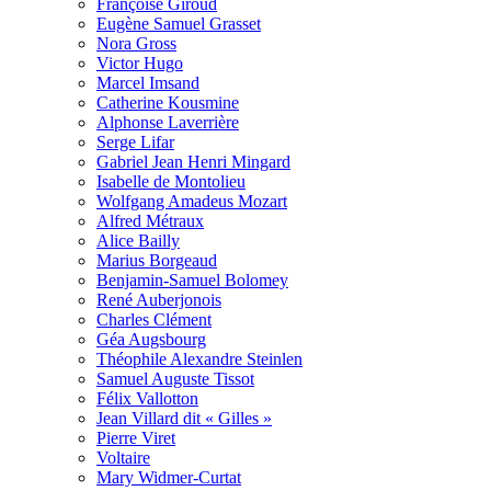
Françoise Giroud
Eugène Samuel Grasset
Nora Gross
Victor Hugo
Marcel Imsand
Catherine Kousmine
Alphonse Laverrière
Serge Lifar
Gabriel Jean Henri Mingard
Isabelle de Montolieu
Wolfgang Amadeus Mozart
Alfred Métraux
Alice Bailly
Marius Borgeaud
Benjamin-Samuel Bolomey
René Auberjonois
Charles Clément
Géa Augsbourg
Théophile Alexandre Steinlen
Samuel Auguste Tissot
Félix Vallotton
Jean Villard dit « Gilles »
Pierre Viret
Voltaire
Mary Widmer-Curtat