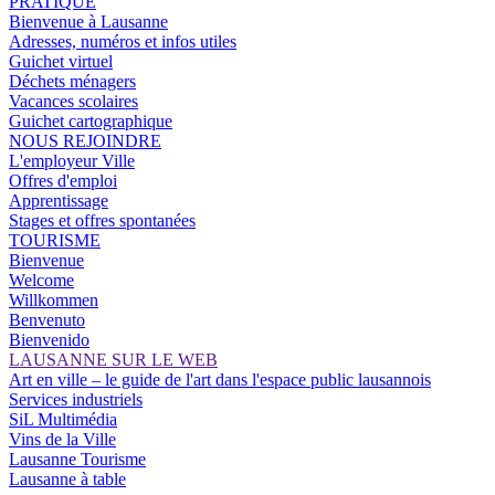
PRATIQUE
Bienvenue à Lausanne
Adresses, numéros et infos utiles
Guichet virtuel
Déchets ménagers
Vacances scolaires
Guichet cartographique
NOUS REJOINDRE
L'employeur Ville
Offres d'emploi
Apprentissage
Stages et offres spontanées
TOURISME
Bienvenue
Welcome
Willkommen
Benvenuto
Bienvenido
LAUSANNE SUR LE WEB
Art en ville – le guide de l'art dans l'espace public lausannois
Services industriels
SiL Multimédia
Vins de la Ville
Lausanne Tourisme
Lausanne à table