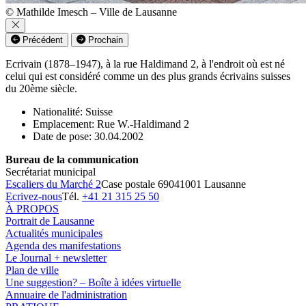
© Mathilde Imesch – Ville de Lausanne
Précédent
Prochain
Ecrivain (1878–1947), à la rue Haldimand 2, à l'endroit où est né
celui qui est considéré comme un des plus grands écrivains suisses
du 20ème siècle.
Nationalité: Suisse
Emplacement: Rue W.-Haldimand 2
Date de pose: 30.04.2002
Bureau de la communication
Secrétariat municipal
Escaliers du Marché 2
Case postale 6904
1001 Lausanne
Ecrivez-nous
Tél.
+41 21 315 25 50
À PROPOS
Portrait de Lausanne
Actualités municipales
Agenda des manifestations
Le Journal + newsletter
Plan de ville
Une suggestion? – Boîte à idées virtuelle
Annuaire de l'administration