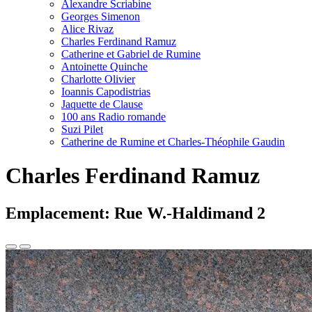
Alexandre Scriabine
Georges Simenon
Alice Rivaz
Charles Ferdinand Ramuz
Catherine et Gabriel de Rumine
Antoinette Quinche
Charlotte Olivier
Ioannis Capodistrias
Jaquette de Clause
100 ans Radio romande
Suzi Pilet
Catherine de Rumine et Charles-Théophile Gaudin
Charles Ferdinand Ramuz
Emplacement: Rue W.-Haldimand 2