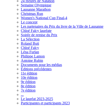
24 Heures de Natation
Semaine Olympique
Lausanne Marathon
Christmas Run
Women's National Cup Final-4
Le concept
Les partenaires du Prix du livre de la Ville de Lausanne
Chloé Falcy lauréate
Soirée de remise du Prix
La Sélection
Roland Buti
Chloé Falcy
Léna Furlan
Philippe Lamon
Antoine Rubin
Documents pour les médias
Éditions précédentes
11e édition
10e édition
9e édition
8e édition
7e édition
...
Le lauréat 2023-2025
Participantes et participants 2023