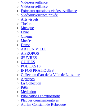
Vidéosurveillance
Vidéosurveillance
Foire aux questions vidéosurveillance
Vidéosurveillance privée
Arts visuels
Théâtre
Musique
Livre
Cinéma
Musées
Danse
ART EN VILLE
A PROPOS
ŒUVRES
GUIDES
PODCASTS
INFOS PRATIQUES
Collection d’art de la Ville de Lausanne
A propos
La Collection
Prêts
Médiation
Publications et expositions
Plaques commémoratives
Adrien Constant de Rebecque