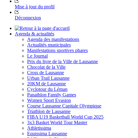
Mise à jour du profil
Déconnexion
Agenda & actualités
Agenda des manifestations
Actualités municipales
Manifestations sportives phares
Le Journal
Prix du livre de la Ville de Lausanne
Chocolat de la Ville
Cross de Lausanne
Urban Trail Lausanne
20KM de Lausanne
Cyclotour du Léman
Panathlon Family Games
Women Sport Evasion
Course Lausanne Capitale Olympique
Triathlon de Lausanne
FIBA U19 Basketball World Cup 2025
3x3 Basket World Tour Master
Athletissima
Equissima Lausanne