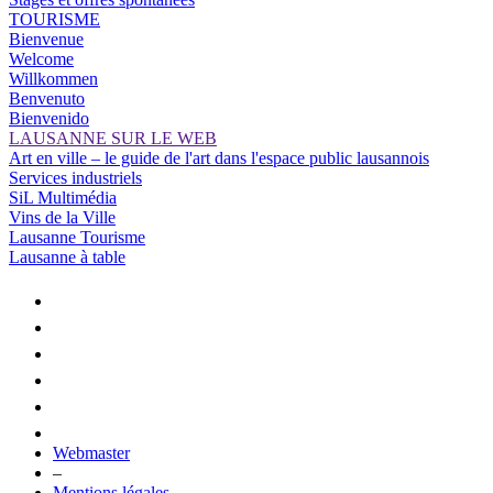
TOURISME
Bienvenue
Welcome
Willkommen
Benvenuto
Bienvenido
LAUSANNE SUR LE WEB
Art en ville – le guide de l'art dans l'espace public lausannois
Services industriels
SiL Multimédia
Vins de la Ville
Lausanne Tourisme
Lausanne à table
Webmaster
–
Mentions légales