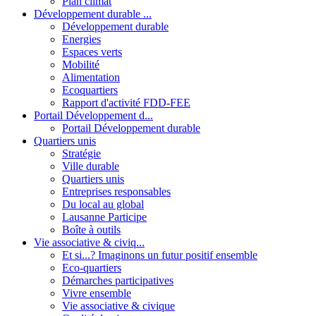
Plan climat
Développement durable ...
Développement durable
Energies
Espaces verts
Mobilité
Alimentation
Ecoquartiers
Rapport d'activité FDD-FEE
Portail Développement d...
Portail Développement durable
Quartiers unis
Stratégie
Ville durable
Quartiers unis
Entreprises responsables
Du local au global
Lausanne Participe
Boîte à outils
Vie associative & civiq...
Et si...? Imaginons un futur positif ensemble
Eco-quartiers
Démarches participatives
Vivre ensemble
Vie associative & civique