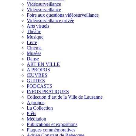
Vidéosurveillance
Vidéosurveillance
Foire aux questions vidéosurveillance
Vidéosurveillance privée
Arts visuels
Théâtre
Musique
Livre
Cinéma
Musées
Danse
ART EN VILLE
A PROPOS
ŒUVRES
GUIDES
PODCASTS
INFOS PRATIQUES
Collection d’art de la Ville de Lausanne
A propos
La Collection
Prêts
Médiation
Publications et expositions
Plaques commémoratives
Adrien Constant de Rebecque