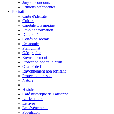
Jury du concours
Editions précédentes
Portrait
Carte d'identité
Culture
Capitale Olympique
Savoir et formation
Durabilité
Cohésion sociale
Economie
Plan climat
Géographie
Environnement
Protection contre le bruit
Qualité de l'air
Rayonnement non-ionisant
Protection des sols
Nature
...
Histoire
Café historique de Lausanne
La démarche
Le livre
Les événements
Population