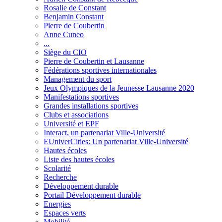
Rosalie de Constant
Benjamin Constant
Pierre de Coubertin
Anne Cuneo
...
Siège du CIO
Pierre de Coubertin et Lausanne
Fédérations sportives internationales
Management du sport
Jeux Olympiques de la Jeunesse Lausanne 2020
Manifestations sportives
Grandes installations sportives
Clubs et associations
Université et EPF
Interact, un partenariat Ville-Université
EUniverCities: Un partenariat Ville-Université
Hautes écoles
Liste des hautes écoles
Scolarité
Recherche
Développement durable
Portail Développement durable
Energies
Espaces verts
Mobilité