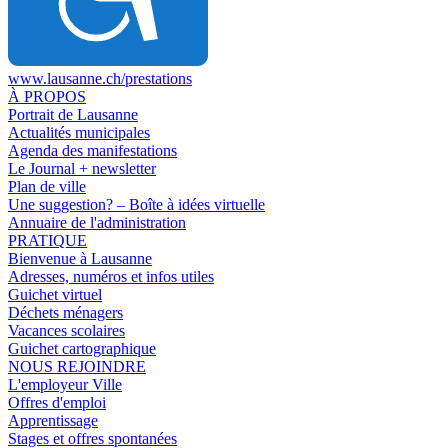
www.lausanne.ch
/prestations
À PROPOS
Portrait de Lausanne
Actualités municipales
Agenda des manifestations
Le Journal + newsletter
Plan de ville
Une suggestion? – Boîte à idées virtuelle
Annuaire de l'administration
PRATIQUE
Bienvenue à Lausanne
Adresses, numéros et infos utiles
Guichet virtuel
Déchets ménagers
Vacances scolaires
Guichet cartographique
NOUS REJOINDRE
L'employeur Ville
Offres d'emploi
Apprentissage
Stages et offres spontanées