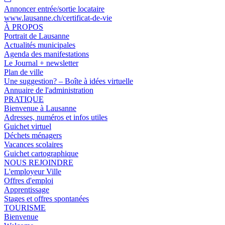
Annoncer entrée/sortie locataire
www.lausanne.ch
/certificat-de-vie
À PROPOS
Portrait de Lausanne
Actualités municipales
Agenda des manifestations
Le Journal + newsletter
Plan de ville
Une suggestion? – Boîte à idées virtuelle
Annuaire de l'administration
PRATIQUE
Bienvenue à Lausanne
Adresses, numéros et infos utiles
Guichet virtuel
Déchets ménagers
Vacances scolaires
Guichet cartographique
NOUS REJOINDRE
L'employeur Ville
Offres d'emploi
Apprentissage
Stages et offres spontanées
TOURISME
Bienvenue