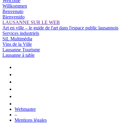
Welcome
Willkommen
Benvenuto
Bienvenido
LAUSANNE SUR LE WEB
Art en ville – le guide de l'art dans l'espace public lausannois
Services industriels
SiL Multimédia
Vins de la Ville
Lausanne Tourisme
Lausanne à table
Webmaster
–
Mentions légales