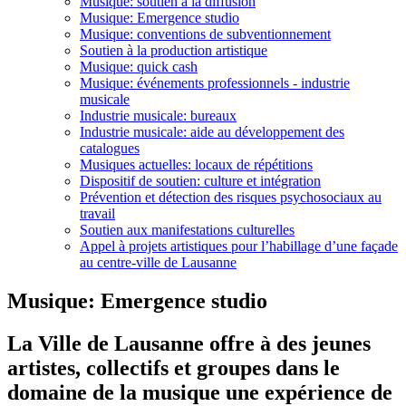
Musique: soutien à la diffusion
Musique: Emergence studio
Musique: conventions de subventionnement
Soutien à la production artistique
Musique: quick cash
Musique: événements professionnels - industrie
musicale
Industrie musicale: bureaux
Industrie musicale: aide au développement des
catalogues
Musiques actuelles: locaux de répétitions
Dispositif de soutien: culture et intégration
Prévention et détection des risques psychosociaux au
travail
Soutien aux manifestations culturelles
Appel à projets artistiques pour l’habillage d’une façade
au centre-ville de Lausanne
Musique: Emergence studio
La Ville de Lausanne offre à des jeunes
artistes, collectifs et groupes dans le
domaine de la musique une expérience de