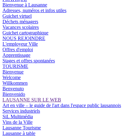
Bienvenue à Lausanne
Adresses, numéros et infos utiles
Guichet virtuel
Déchets ménagers
Vacances scolaires
Guichet cartographique
NOUS REJOINDRE
L'employeur Ville
Offres d'emploi
Apprentissage
Stages et offres spontanées
TOURISME
Bienvenue
Welcome
Willkommen
Benvenuto
Bienvenido
LAUSANNE SUR LE WEB
Art en ville – le guide de l'art dans l'espace public lausannois
Services industriels
SiL Multimédia
Vins de la Ville
Lausanne Tourisme
Lausanne à table