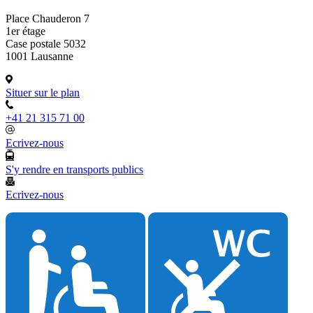
Place Chauderon 7
1er étage
Case postale 5032
1001 Lausanne
Situer sur le plan
+41 21 315 71 00
Ecrivez-nous
S'y rendre en transports publics
Ecrivez-nous