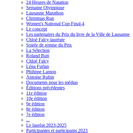
24 Heures de Natation
Semaine Olympique
Lausanne Marathon
Christmas Run
Women's National Cup Final-4
Le concept
Les partenaires du Prix du livre de la Ville de Lausanne
Chloé Falcy lauréate
Soirée de remise du Prix
La Sélection
Roland Buti
Chloé Falcy
Léna Furlan
Philippe Lamon
Antoine Rubin
Documents pour les médias
Éditions précédentes
11e édition
10e édition
9e édition
8e édition
7e édition
...
Le lauréat 2023-2025
Participantes et participants 2023