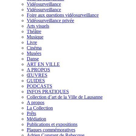
Vidéosurveillance
Vidéosurveillance
Foire aux questions vidéosurveillance
Vidéosurveillance privée
Arts visuels
Théâtre
Musique
Livre
Cinéma
Musées
Danse
ART EN VILLE
A PROPOS
ŒUVRES
GUIDES
PODCASTS
INFOS PRATIQUES
Collection d’art de la Ville de Lausanne
A propos
La Collection
Prêts
Médiation
Publications et expositions
Plaques commémoratives
Adrien Constant de Rebecque