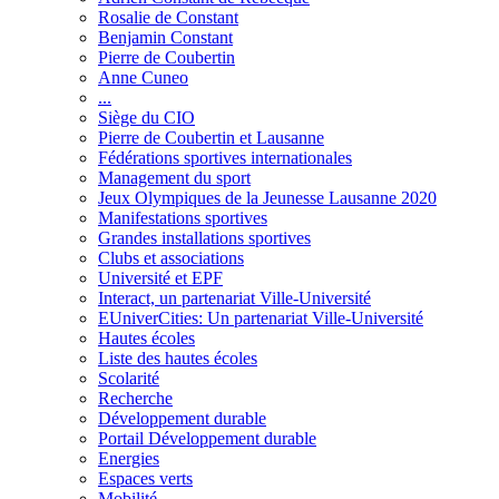
Rosalie de Constant
Benjamin Constant
Pierre de Coubertin
Anne Cuneo
...
Siège du CIO
Pierre de Coubertin et Lausanne
Fédérations sportives internationales
Management du sport
Jeux Olympiques de la Jeunesse Lausanne 2020
Manifestations sportives
Grandes installations sportives
Clubs et associations
Université et EPF
Interact, un partenariat Ville-Université
EUniverCities: Un partenariat Ville-Université
Hautes écoles
Liste des hautes écoles
Scolarité
Recherche
Développement durable
Portail Développement durable
Energies
Espaces verts
Mobilité