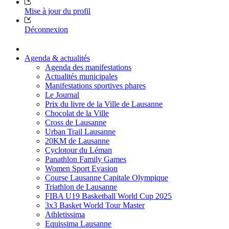
Mise à jour du profil
Déconnexion
Agenda & actualités
Agenda des manifestations
Actualités municipales
Manifestations sportives phares
Le Journal
Prix du livre de la Ville de Lausanne
Chocolat de la Ville
Cross de Lausanne
Urban Trail Lausanne
20KM de Lausanne
Cyclotour du Léman
Panathlon Family Games
Women Sport Evasion
Course Lausanne Capitale Olympique
Triathlon de Lausanne
FIBA U19 Basketball World Cup 2025
3x3 Basket World Tour Master
Athletissima
Equissima Lausanne