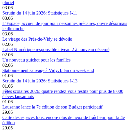
pluriel
03.06
Scrutin du 14 juin 2026: Statistiques J-11
03.06
L’Espace, accueil de jour pour personnes précaires, ouvre désormais
le dimanche
03.06
Le visage des Prés-de-Vidy se dévoile
02.06
Label Numérique responsable niveau 2 à nouveau décerné
02.06
Un nouveau guichet pour les familles
02.06
Stationnement sauvage à Vidy: bilan du week-end
01.06
Scrutin du 14 juin 2026: Statistiques J-13
01.06
Fêtes scolaires 2026: quatre rendez-vous festifs pour plus de 8'000
élèves lausannois
01.06
Lausanne lance la 7e édition de son Budget participatif
29.05
Carte des espaces frais: encore plus de lieux de fraîcheur pour la 4e
édition
29.05