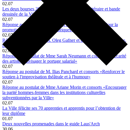
02.07
Les deux bourses 2026 de soutien à la création littéraire et bande
dessinée de la Ville ont été décernées
02.07
Réponse au postulat de M. Paulraj Kanthia et consorts «Pour la
promotion des commerces historiques de Lausanne»
02.07
Réponse au postulat de M. Oleg Gafner et consorts «Pas de piscine,
pas de piscine…»
02.07
Réponse au postulat de Mme Sarah Neumann et consorts «Précarité
des artistes: envisager le portage salarial»
02.07
Réponse au postulat de M. Ilias Panchard et consorts «Renforcer le
soutien à l'improvisation théâtrale et à l'humour»
02.07
Réponse au postulat de Mme Ariane Morin et consorts «Encourager
la parité hommes-femmes dans les institutions culturelles
subventionnées par la Ville»
02.07
La Ville félicite ses 70 apprenties et apprentis pour l’obtention de
leur diplôme
01.07
Deux nouvelles promenades dans le guide Laus'Arch
30.06