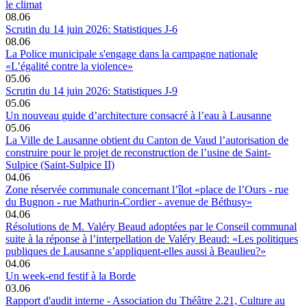
le climat
08.06
Scrutin du 14 juin 2026: Statistiques J-6
08.06
La Police municipale s'engage dans la campagne nationale
«L’égalité contre la violence»
05.06
Scrutin du 14 juin 2026: Statistiques J-9
05.06
Un nouveau guide d’architecture consacré à l’eau à Lausanne
05.06
La Ville de Lausanne obtient du Canton de Vaud l’autorisation de
construire pour le projet de reconstruction de l’usine de Saint-
Sulpice (Saint-Sulpice II)
04.06
Zone réservée communale concernant l’îlot «place de l’Ours - rue
du Bugnon - rue Mathurin-Cordier - avenue de Béthusy»
04.06
Résolutions de M. Valéry Beaud adoptées par le Conseil communal
suite à la réponse à l’interpellation de Valéry Beaud: «Les politiques
publiques de Lausanne s’appliquent-elles aussi à Beaulieu?»
04.06
Un week-end festif à la Borde
03.06
Rapport d'audit interne - Association du Théâtre 2.21, Culture au