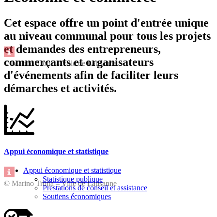
Cet espace offre un point d'entrée unique
au niveau communal pour tous les projets
et demandes des entrepreneurs,
commerçants et organisateurs
© Marino Trotta – Ville de Lausanne
d'événements afin de faciliter leurs
démarches et activités.
Appui économique et statistique
Appui économique et statistique
Statistique publique
© Marino Trotta – Ville de Lausanne
Prestations de conseil et assistance
Soutiens économiques