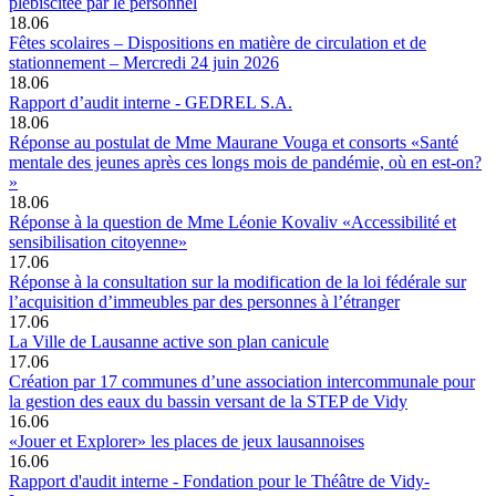
plébiscitée par le personnel
18.06
Fêtes scolaires – Dispositions en matière de circulation et de
stationnement – Mercredi 24 juin 2026
18.06
Rapport d’audit interne - GEDREL S.A.
18.06
Réponse au postulat de Mme Maurane Vouga et consorts «Santé
mentale des jeunes après ces longs mois de pandémie, où en est-on?
»
18.06
Réponse à la question de Mme Léonie Kovaliv «Accessibilité et
sensibilisation citoyenne»
17.06
Réponse à la consultation sur la modification de la loi fédérale sur
l’acquisition d’immeubles par des personnes à l’étranger
17.06
La Ville de Lausanne active son plan canicule
17.06
Création par 17 communes d’une association intercommunale pour
la gestion des eaux du bassin versant de la STEP de Vidy
16.06
«Jouer et Explorer» les places de jeux lausannoises
16.06
Rapport d'audit interne - Fondation pour le Théâtre de Vidy-