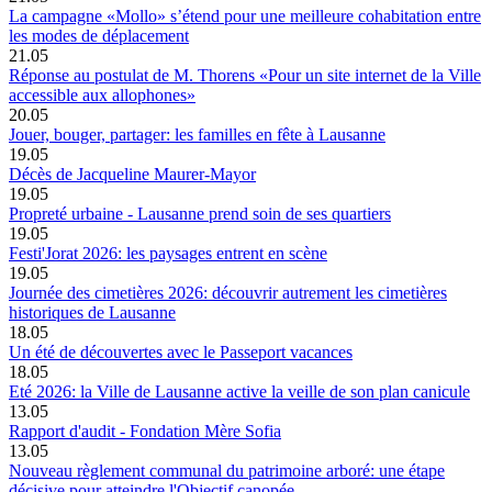
La campagne «Mollo» s’étend pour une meilleure cohabitation entre
les modes de déplacement
21.05
Réponse au postulat de M. Thorens «Pour un site internet de la Ville
accessible aux allophones»
20.05
Jouer, bouger, partager: les familles en fête à Lausanne
19.05
Décès de Jacqueline Maurer-Mayor
19.05
Propreté urbaine - Lausanne prend soin de ses quartiers
19.05
Festi'Jorat 2026: les paysages entrent en scène
19.05
Journée des cimetières 2026: découvrir autrement les cimetières
historiques de Lausanne
18.05
Un été de découvertes avec le Passeport vacances
18.05
Eté 2026: la Ville de Lausanne active la veille de son plan canicule
13.05
Rapport d'audit - Fondation Mère Sofia
13.05
Nouveau règlement communal du patrimoine arboré: une étape
décisive pour atteindre l'Objectif canopée