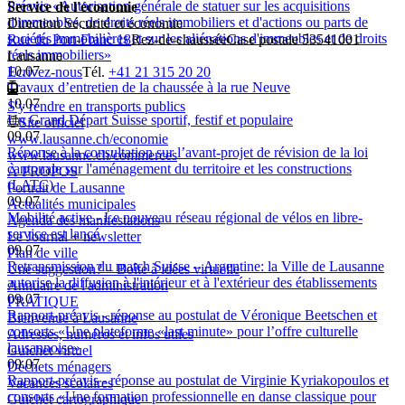
Préavis «Autorisation générale de statuer sur les acquisitions
Service de l'économie
d'immeubles, de droits réels immobiliers et d'actions ou parts de
Direction Sécurité et économie
sociétés immobilières et sur les aliénations d'immeubles et de droits
Rue du Port-Franc 18
Rez-de-chaussée
Case postale 5354
1001
réels immobiliers»
Lausanne
10.07
Ecrivez-nous
Tél.
+41 21 315 20 20
Travaux d’entretien de la chaussée à la rue Neuve
10.07
S'y rendre en transports publics
Un Grand Départ Suisse sportif, festif et populaire
Site officiel
09.07
www.lausanne.ch
/economie
Réponse à la consultation sur l’avant-projet de révision de la loi
www.lausanne.ch
/commerces
cantonale sur l'aménagement du territoire et les constructions
À PROPOS
(LATC)
Portrait de Lausanne
09.07
Actualités municipales
Mobilité active - Le nouveau réseau régional de vélos en libre-
Agenda des manifestations
service est lancé
Le Journal + newsletter
09.07
Plan de ville
Retransmission du match Suisse – Argentine: la Ville de Lausanne
Une suggestion? – Boîte à idées virtuelle
autorise la diffusion à l'intérieur et à l'extérieur des établissements
Annuaire de l'administration
09.07
PRATIQUE
Rapport-préavis - réponse au postulat de Véronique Beetschen et
Bienvenue à Lausanne
consorts «Une plateforme «last minute» pour l’offre culturelle
Adresses, numéros et infos utiles
lausannoise»
Guichet virtuel
09.07
Déchets ménagers
Rapport-préavis - réponse au postulat de Virginie Kyriakopoulos et
Vacances scolaires
consorts «Une formation professionnelle en danse classique pour
Guichet cartographique