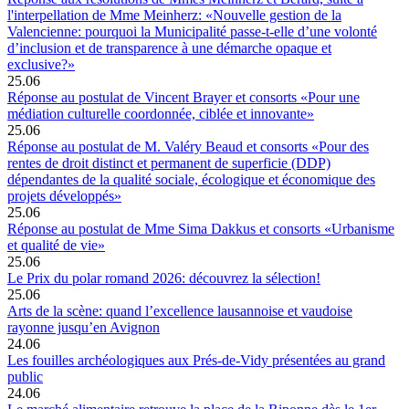
l'interpellation de Mme Meinherz: «Nouvelle gestion de la
Valencienne: pourquoi la Municipalité passe-t-elle d’une volonté
d’inclusion et de transparence à une démarche opaque et
exclusive?»
25.06
Réponse au postulat de Vincent Brayer et consorts «Pour une
médiation culturelle coordonnée, ciblée et innovante»
25.06
Réponse au postulat de M. Valéry Beaud et consorts «Pour des
rentes de droit distinct et permanent de superficie (DDP)
dépendantes de la qualité sociale, écologique et économique des
projets développés»
25.06
Réponse au postulat de Mme Sima Dakkus et consorts «Urbanisme
et qualité de vie»
25.06
Le Prix du polar romand 2026: découvrez la sélection!
25.06
Arts de la scène: quand l’excellence lausannoise et vaudoise
rayonne jusqu’en Avignon
24.06
Les fouilles archéologiques aux Prés-de-Vidy présentées au grand
public
24.06