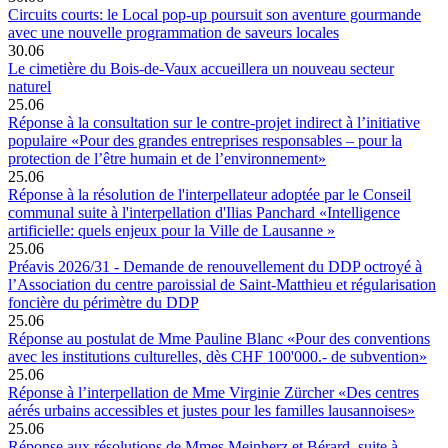
Circuits courts: le Local pop-up poursuit son aventure gourmande
avec une nouvelle programmation de saveurs locales
30.06
Le cimetière du Bois-de-Vaux accueillera un nouveau secteur
naturel
25.06
Réponse à la consultation sur le contre-projet indirect à l’initiative
populaire «Pour des grandes entreprises responsables – pour la
protection de l’être humain et de l’environnement»
25.06
Réponse à la résolution de l'interpellateur adoptée par le Conseil
communal suite à l'interpellation d'Ilias Panchard «Intelligence
artificielle: quels enjeux pour la Ville de Lausanne »
25.06
Préavis 2026/31 - Demande de renouvellement du DDP octroyé à
l’Association du centre paroissial de Saint-Matthieu et régularisation
foncière du périmètre du DDP
25.06
Réponse au postulat de Mme Pauline Blanc «Pour des conventions
avec les institutions culturelles, dès CHF 100'000.- de subvention»
25.06
Réponse à l’interpellation de Mme Virginie Zürcher «Des centres
aérés urbains accessibles et justes pour les familles lausannoises»
25.06
Réponse aux résolutions de Mmes Meinherz et Bérard, suite à