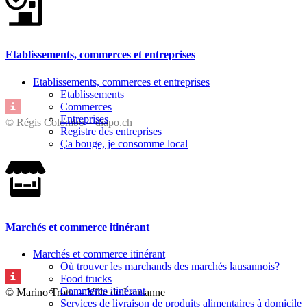
Etablissements, commerces et entreprises
Etablissements, commerces et entreprises
Etablissements
Commerces
Entreprises
© Régis Colombo – diapo.ch
Registre des entreprises
Ça bouge, je consomme local
Marchés et commerce itinérant
Marchés et commerce itinérant
Où trouver les marchands des marchés lausannois?
Food trucks
Commerce itinérant
© Marino Trotta – Ville de Lausanne
Services de livraison de produits alimentaires à domicile