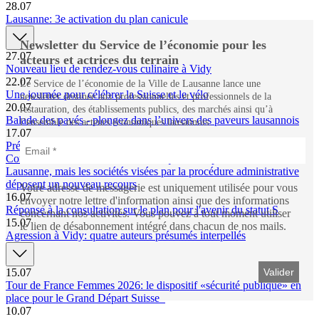
28.07
Lausanne: 3e activation du plan canicule
Newsletter du Service de l’économie pour les
27.07
acteurs et actrices du terrain
Nouveau lieu de rendez-vous culinaire à Vidy
22.07
Le Service de l’économie de la Ville de Lausanne lance une
Une journée pour célébrer la Suisse et le vélo
newsletter destinée aux professionnelles et professionnels de la
20.07
restauration, des établissements publics, des marchés ainsi qu’à
Balade des pavés - plongez dans l’univers des paveurs lausannois
l’ensemble des acteurs économiques lausannois.
17.07
Présence de 1,2,4-triazole dans le Léman, point de situation n°3: le
Conseil d’Etat valaisan confirme la qualité de partie de la Ville de
Lausanne, mais les sociétés visées par la procédure administrative
déposent un nouveau recours
Votre adresse de messagerie est uniquement utilisée pour vous
16.07
envoyer notre lettre d'information ainsi que des informations
Réponse à la consultation sur le plan pour l'avenir du statut S
concernant nos activités. Vous pouvez à tout moment utiliser
15.07
le lien de désabonnement intégré dans chacun de nos mails.
Agression à Vidy: quatre auteurs présumés interpellés
15.07
Tour de France Femmes 2026: le dispositif «sécurité publique» en
place pour le Grand Départ Suisse
10.07