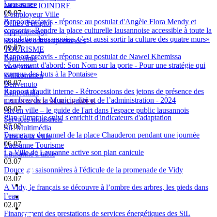
Lausanne»
NOUS REJOINDRE
09.07
L'employeur Ville
Rapport-préavis - réponse au postulat d'Angèle Flora Mendy et
Offres d'emploi
consorts «Rendre la place culturelle lausannoise accessible à toute la
Apprentissage
population lausannoise, c’est aussi sortir la culture des quatre murs»
Stages et offres spontanées
09.07
TOURISME
Rapport-préavis - réponse au postulat de Nawel Khemissa
Bienvenue
«Logement d'abord: Son Nom sur la porte - Pour une stratégie qui
Welcome
marque des buts à la Pontaise»
Willkommen
08.07
Benvenuto
Rapport d'audit interne - Rétrocessions des jetons de présence des
Bienvenido
membres de la Municipalité et de l’administration - 2024
LAUSANNE SUR LE WEB
08.07
Art en ville – le guide de l'art dans l'espace public lausannois
Plan climat: le suivi s'enrichit d'indicateurs d'adaptation
Services industriels
07.07
SiL Multimédia
Fermeture du tunnel de la place Chauderon pendant une journée
Vins de la Ville
06.07
Lausanne Tourisme
La Ville de Lausanne active son plan canicule
Lausanne à table
03.07
Douceurs saisonnières à l'édicule de la promenade de Vidy
03.07
A Vidy, le français se découvre à l’ombre des arbres, les pieds dans
l’eau
02.07
Financement des prestations de services énergétiques des SiL