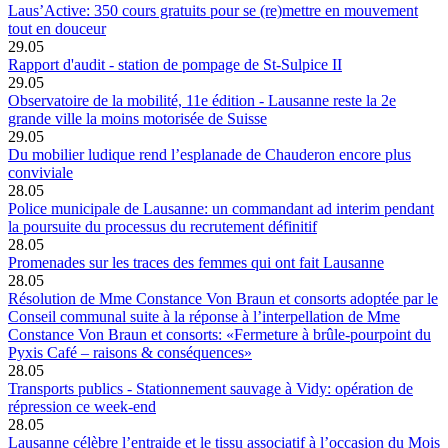
Laus’Active: 350 cours gratuits pour se (re)mettre en mouvement
tout en douceur
29.05
Rapport d'audit - station de pompage de St-Sulpice II
29.05
Observatoire de la mobilité, 11e édition - Lausanne reste la 2e
grande ville la moins motorisée de Suisse
29.05
Du mobilier ludique rend l’esplanade de Chauderon encore plus
conviviale
28.05
Police municipale de Lausanne: un commandant ad interim pendant
la poursuite du processus du recrutement définitif
28.05
Promenades sur les traces des femmes qui ont fait Lausanne
28.05
Résolution de Mme Constance Von Braun et consorts adoptée par le
Conseil communal suite à la réponse à l’interpellation de Mme
Constance Von Braun et consorts: «Fermeture à brûle-pourpoint du
Pyxis Café – raisons & conséquences»
28.05
Transports publics - Stationnement sauvage à Vidy: opération de
répression ce week-end
28.05
Lausanne célèbre l’entraide et le tissu associatif à l’occasion du Mois