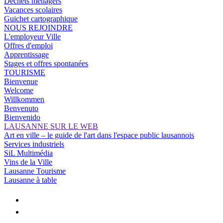
Déchets ménagers
Vacances scolaires
Guichet cartographique
NOUS REJOINDRE
L'employeur Ville
Offres d'emploi
Apprentissage
Stages et offres spontanées
TOURISME
Bienvenue
Welcome
Willkommen
Benvenuto
Bienvenido
LAUSANNE SUR LE WEB
Art en ville – le guide de l'art dans l'espace public lausannois
Services industriels
SiL Multimédia
Vins de la Ville
Lausanne Tourisme
Lausanne à table