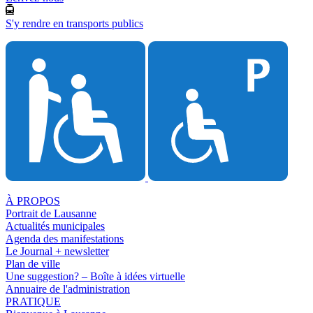
S'y rendre en transports publics
À PROPOS
Portrait de Lausanne
Actualités municipales
Agenda des manifestations
Le Journal + newsletter
Plan de ville
Une suggestion? – Boîte à idées virtuelle
Annuaire de l'administration
PRATIQUE