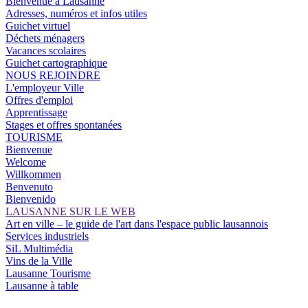
Bienvenue à Lausanne
Adresses, numéros et infos utiles
Guichet virtuel
Déchets ménagers
Vacances scolaires
Guichet cartographique
NOUS REJOINDRE
L'employeur Ville
Offres d'emploi
Apprentissage
Stages et offres spontanées
TOURISME
Bienvenue
Welcome
Willkommen
Benvenuto
Bienvenido
LAUSANNE SUR LE WEB
Art en ville – le guide de l'art dans l'espace public lausannois
Services industriels
SiL Multimédia
Vins de la Ville
Lausanne Tourisme
Lausanne à table