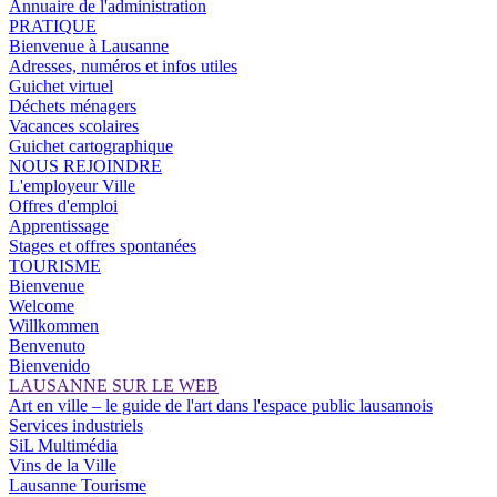
Annuaire de l'administration
PRATIQUE
Bienvenue à Lausanne
Adresses, numéros et infos utiles
Guichet virtuel
Déchets ménagers
Vacances scolaires
Guichet cartographique
NOUS REJOINDRE
L'employeur Ville
Offres d'emploi
Apprentissage
Stages et offres spontanées
TOURISME
Bienvenue
Welcome
Willkommen
Benvenuto
Bienvenido
LAUSANNE SUR LE WEB
Art en ville – le guide de l'art dans l'espace public lausannois
Services industriels
SiL Multimédia
Vins de la Ville
Lausanne Tourisme