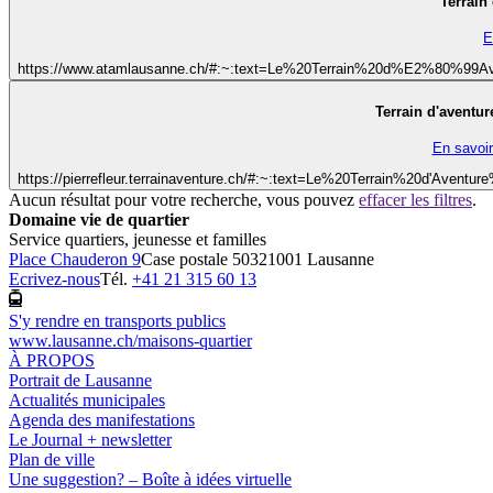
Terrain
E
https://www.atamlausanne.ch/#:~:text=Le%20Terrain%20d%E2%80%9
Terrain d'aventur
En savoir
https://pierrefleur.terrainaventure.ch/#:~:text=Le%20Terrain%20d'Ave
Aucun résultat pour votre recherche, vous pouvez
effacer les filtres
.
Domaine vie de quartier
Service quartiers, jeunesse et familles
Place Chauderon 9
Case postale 5032
1001 Lausanne
Ecrivez-nous
Tél.
+41 21 315 60 13
S'y rendre en transports publics
www.lausanne.ch
/maisons-quartier
À PROPOS
Portrait de Lausanne
Actualités municipales
Agenda des manifestations
Le Journal + newsletter
Plan de ville
Une suggestion? – Boîte à idées virtuelle