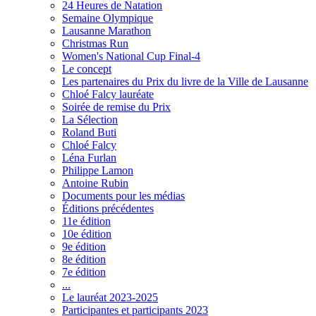
24 Heures de Natation
Semaine Olympique
Lausanne Marathon
Christmas Run
Women's National Cup Final-4
Le concept
Les partenaires du Prix du livre de la Ville de Lausanne
Chloé Falcy lauréate
Soirée de remise du Prix
La Sélection
Roland Buti
Chloé Falcy
Léna Furlan
Philippe Lamon
Antoine Rubin
Documents pour les médias
Éditions précédentes
11e édition
10e édition
9e édition
8e édition
7e édition
...
Le lauréat 2023-2025
Participantes et participants 2023