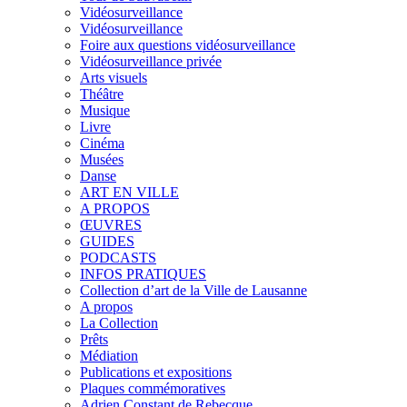
Vidéosurveillance
Vidéosurveillance
Foire aux questions vidéosurveillance
Vidéosurveillance privée
Arts visuels
Théâtre
Musique
Livre
Cinéma
Musées
Danse
ART EN VILLE
A PROPOS
ŒUVRES
GUIDES
PODCASTS
INFOS PRATIQUES
Collection d’art de la Ville de Lausanne
A propos
La Collection
Prêts
Médiation
Publications et expositions
Plaques commémoratives
Adrien Constant de Rebecque