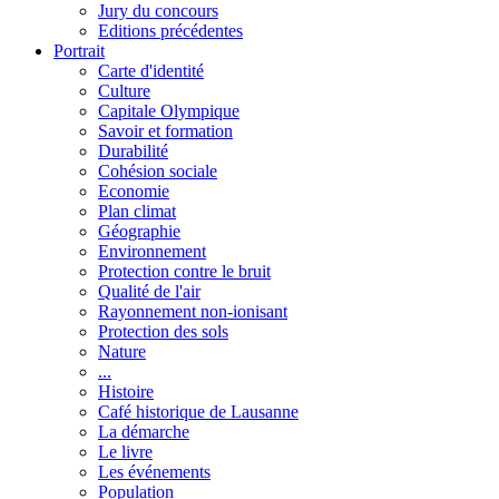
Jury du concours
Editions précédentes
Portrait
Carte d'identité
Culture
Capitale Olympique
Savoir et formation
Durabilité
Cohésion sociale
Economie
Plan climat
Géographie
Environnement
Protection contre le bruit
Qualité de l'air
Rayonnement non-ionisant
Protection des sols
Nature
...
Histoire
Café historique de Lausanne
La démarche
Le livre
Les événements
Population