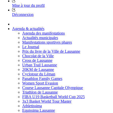
Mise à jour du profil
Déconnexion
Agenda & actualités
Agenda des manifestations
Actualités municipales
Manifestations sportives phares
Le Journal
Prix du livre de la Ville de Lausanne
Chocolat de la Ville
Cross de Lausanne
Urban Trail Lausanne
20KM de Lausanne
Cyclotour du Léman
Panathlon Family Games
Women Sport Evasion
Course Lausanne Capitale Olympique
Triathlon de Lausanne
FIBA U19 Basketball World Cup 2025
3x3 Basket World Tour Master
Athletissima
Equissima Lausanne