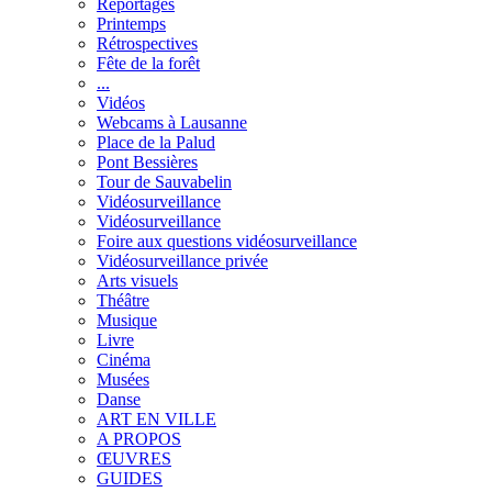
Reportages
Printemps
Rétrospectives
Fête de la forêt
...
Vidéos
Webcams à Lausanne
Place de la Palud
Pont Bessières
Tour de Sauvabelin
Vidéosurveillance
Vidéosurveillance
Foire aux questions vidéosurveillance
Vidéosurveillance privée
Arts visuels
Théâtre
Musique
Livre
Cinéma
Musées
Danse
ART EN VILLE
A PROPOS
ŒUVRES
GUIDES