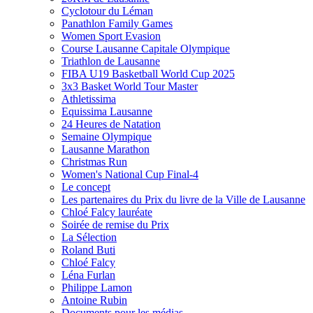
Cyclotour du Léman
Panathlon Family Games
Women Sport Evasion
Course Lausanne Capitale Olympique
Triathlon de Lausanne
FIBA U19 Basketball World Cup 2025
3x3 Basket World Tour Master
Athletissima
Equissima Lausanne
24 Heures de Natation
Semaine Olympique
Lausanne Marathon
Christmas Run
Women's National Cup Final-4
Le concept
Les partenaires du Prix du livre de la Ville de Lausanne
Chloé Falcy lauréate
Soirée de remise du Prix
La Sélection
Roland Buti
Chloé Falcy
Léna Furlan
Philippe Lamon
Antoine Rubin
Documents pour les médias