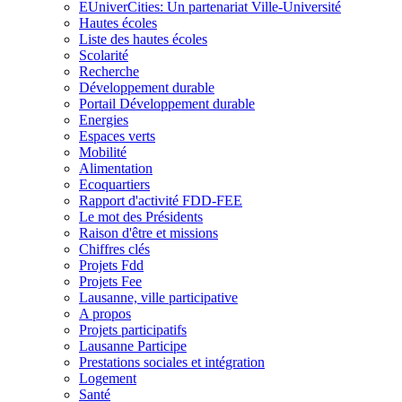
EUniverCities: Un partenariat Ville-Université
Hautes écoles
Liste des hautes écoles
Scolarité
Recherche
Développement durable
Portail Développement durable
Energies
Espaces verts
Mobilité
Alimentation
Ecoquartiers
Rapport d'activité FDD-FEE
Le mot des Présidents
Raison d'être et missions
Chiffres clés
Projets Fdd
Projets Fee
Lausanne, ville participative
A propos
Projets participatifs
Lausanne Participe
Prestations sociales et intégration
Logement
Santé