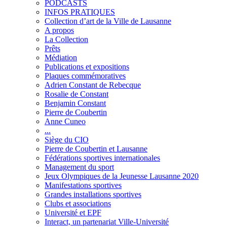
PODCASTS
INFOS PRATIQUES
Collection d’art de la Ville de Lausanne
A propos
La Collection
Prêts
Médiation
Publications et expositions
Plaques commémoratives
Adrien Constant de Rebecque
Rosalie de Constant
Benjamin Constant
Pierre de Coubertin
Anne Cuneo
...
Siège du CIO
Pierre de Coubertin et Lausanne
Fédérations sportives internationales
Management du sport
Jeux Olympiques de la Jeunesse Lausanne 2020
Manifestations sportives
Grandes installations sportives
Clubs et associations
Université et EPF
Interact, un partenariat Ville-Université