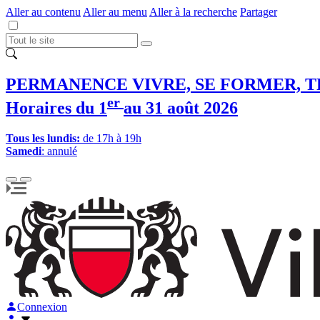
Aller au contenu
Aller au menu
Aller à la recherche
Partager
PERMANENCE VIVRE, SE FORMER, T
er
Horaires du 1
au 31 août 2026
Tous les lundis:
de 17h à 19h
Samedi
: annulé
Connexion