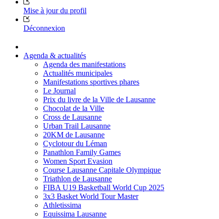
Mise à jour du profil
Déconnexion
Agenda & actualités
Agenda des manifestations
Actualités municipales
Manifestations sportives phares
Le Journal
Prix du livre de la Ville de Lausanne
Chocolat de la Ville
Cross de Lausanne
Urban Trail Lausanne
20KM de Lausanne
Cyclotour du Léman
Panathlon Family Games
Women Sport Evasion
Course Lausanne Capitale Olympique
Triathlon de Lausanne
FIBA U19 Basketball World Cup 2025
3x3 Basket World Tour Master
Athletissima
Equissima Lausanne