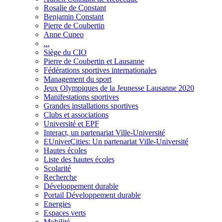
Rosalie de Constant
Benjamin Constant
Pierre de Coubertin
Anne Cuneo
...
Siège du CIO
Pierre de Coubertin et Lausanne
Fédérations sportives internationales
Management du sport
Jeux Olympiques de la Jeunesse Lausanne 2020
Manifestations sportives
Grandes installations sportives
Clubs et associations
Université et EPF
Interact, un partenariat Ville-Université
EUniverCities: Un partenariat Ville-Université
Hautes écoles
Liste des hautes écoles
Scolarité
Recherche
Développement durable
Portail Développement durable
Energies
Espaces verts
Mobilité