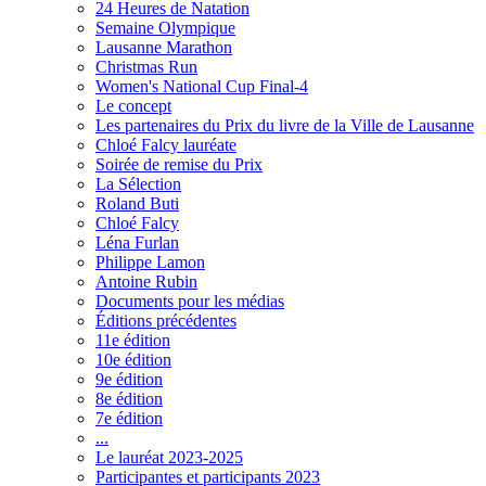
24 Heures de Natation
Semaine Olympique
Lausanne Marathon
Christmas Run
Women's National Cup Final-4
Le concept
Les partenaires du Prix du livre de la Ville de Lausanne
Chloé Falcy lauréate
Soirée de remise du Prix
La Sélection
Roland Buti
Chloé Falcy
Léna Furlan
Philippe Lamon
Antoine Rubin
Documents pour les médias
Éditions précédentes
11e édition
10e édition
9e édition
8e édition
7e édition
...
Le lauréat 2023-2025
Participantes et participants 2023