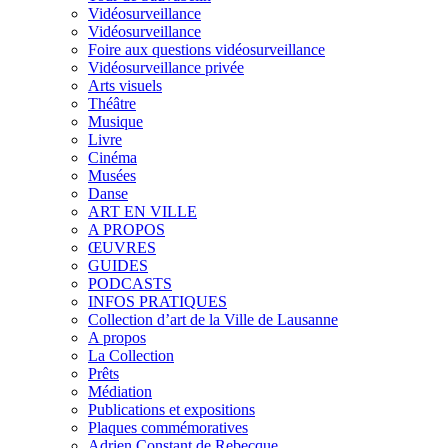
Vidéosurveillance
Vidéosurveillance
Foire aux questions vidéosurveillance
Vidéosurveillance privée
Arts visuels
Théâtre
Musique
Livre
Cinéma
Musées
Danse
ART EN VILLE
A PROPOS
ŒUVRES
GUIDES
PODCASTS
INFOS PRATIQUES
Collection d’art de la Ville de Lausanne
A propos
La Collection
Prêts
Médiation
Publications et expositions
Plaques commémoratives
Adrien Constant de Rebecque