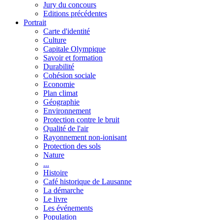
Jury du concours
Editions précédentes
Portrait
Carte d'identité
Culture
Capitale Olympique
Savoir et formation
Durabilité
Cohésion sociale
Economie
Plan climat
Géographie
Environnement
Protection contre le bruit
Qualité de l'air
Rayonnement non-ionisant
Protection des sols
Nature
...
Histoire
Café historique de Lausanne
La démarche
Le livre
Les événements
Population