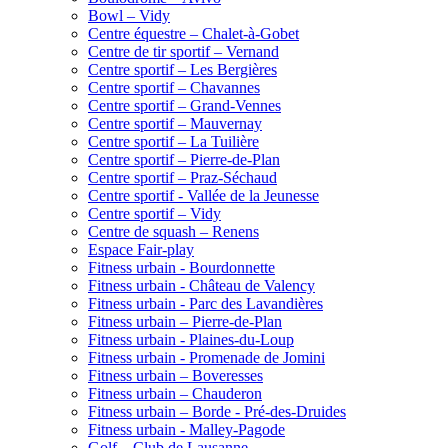
Bowl – Vidy
Centre équestre – Chalet-à-Gobet
Centre de tir sportif – Vernand
Centre sportif – Les Bergières
Centre sportif – Chavannes
Centre sportif – Grand-Vennes
Centre sportif – Mauvernay
Centre sportif – La Tuilière
Centre sportif – Pierre-de-Plan
Centre sportif – Praz-Séchaud
Centre sportif - Vallée de la Jeunesse
Centre sportif – Vidy
Centre de squash – Renens
Espace Fair-play
Fitness urbain - Bourdonnette
Fitness urbain - Château de Valency
Fitness urbain - Parc des Lavandières
Fitness urbain – Pierre-de-Plan
Fitness urbain - Plaines-du-Loup
Fitness urbain - Promenade de Jomini
Fitness urbain – Boveresses
Fitness urbain – Chauderon
Fitness urbain – Borde - Pré-des-Druides
Fitness urbain - Malley-Pagode
Golf – Club de Lausanne