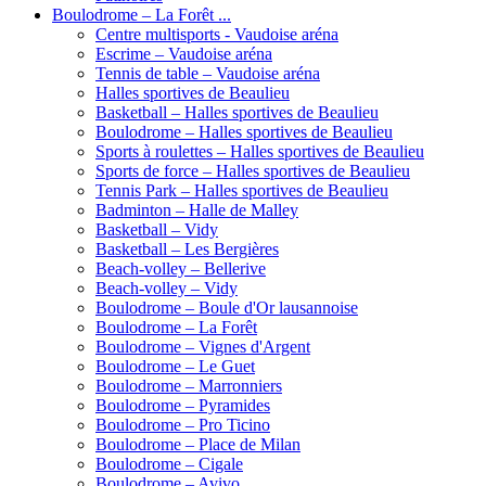
Boulodrome – La Forêt ...
Centre multisports - Vaudoise aréna
Escrime – Vaudoise aréna
Tennis de table – Vaudoise aréna
Halles sportives de Beaulieu
Basketball – Halles sportives de Beaulieu
Boulodrome – Halles sportives de Beaulieu
Sports à roulettes – Halles sportives de Beaulieu
Sports de force – Halles sportives de Beaulieu
Tennis Park – Halles sportives de Beaulieu
Badminton – Halle de Malley
Basketball – Vidy
Basketball – Les Bergières
Beach-volley – Bellerive
Beach-volley – Vidy
Boulodrome – Boule d'Or lausannoise
Boulodrome – La Forêt
Boulodrome – Vignes d'Argent
Boulodrome – Le Guet
Boulodrome – Marronniers
Boulodrome – Pyramides
Boulodrome – Pro Ticino
Boulodrome – Place de Milan
Boulodrome – Cigale
Boulodrome – Avivo