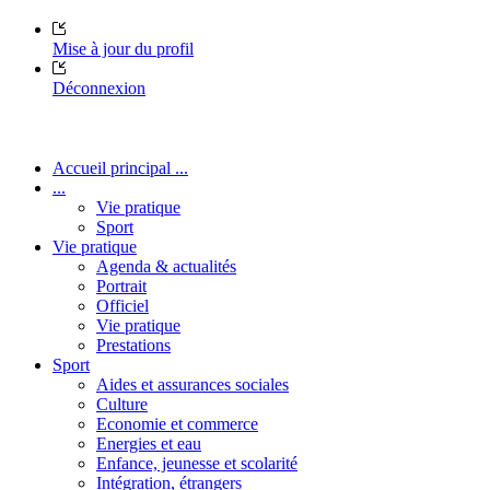
Mise à jour du profil
Déconnexion
Accueil principal ...
...
Vie pratique
Sport
Vie pratique
Agenda & actualités
Portrait
Officiel
Vie pratique
Prestations
Sport
Aides et assurances sociales
Culture
Economie et commerce
Energies et eau
Enfance, jeunesse et scolarité
Intégration, étrangers