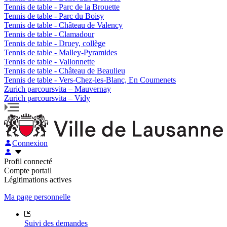
Tennis de table - Parc de la Brouette
Tennis de table - Parc du Boisy
Tennis de table - Château de Valency
Tennis de table - Clamadour
Tennis de table - Druey, collège
Tennis de table - Malley-Pyramides
Tennis de table - Vallonnette
Tennis de table - Château de Beaulieu
Tennis de table - Vers-Chez-les-Blanc, En Coumenets
Zurich parcoursvita – Mauvernay
Zurich parcoursvita – Vidy
Connexion
Profil connecté
Compte portail
Légitimations actives
Ma page personnelle
Suivi des demandes