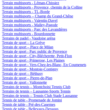
Terrain multisports - Léman-Chissiez
Terrain multisports - Provence, chemin de la Colline
Terrain multisports - TL-Borde
Terrain multisports – Champ du Grand-Chêne
Terrain multisports - Valentin-Davel
Terrain multisports - Malley-Pagode
Terrain multisports - Parc des Lavandières
Terrain multisports - Bourdonnette
Terrains de padel - Vaudoise aréna
Terrain de sport – La Grève
Terrain de sport – Place de Milan
Terrain de sport - Parc public de Provence
Terrain de sport - City-Blécherette, Petit-Flon
Terrain de sport - Primerose, Les Plaines
Terrain de sport - Vers-Chez-les-Blanc, En Coumenets
Terrain de sport - Montoie-Contigny
Terrain de sport – Béthusy
Terrain de sport – Pierre-de-Plan
Terrain de sport - Vallonnette
Terrains de tennis – Montchoisi Tennis Club
Terrains de tennis – Lausanne-Sports Tennis
Terrains de tennis – Tennis Club Stade Lausanne
Tennis de table - Promenade de Jomini
Tennis de table - Pré-des-Casernes
Tennis de table - Bellevaux-Dessous