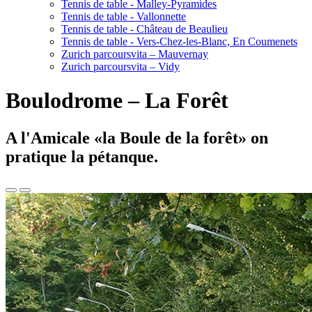
Tennis de table - Malley-Pyramides
Tennis de table - Vallonnette
Tennis de table - Château de Beaulieu
Tennis de table - Vers-Chez-les-Blanc, En Coumenets
Zurich parcoursvita – Mauvernay
Zurich parcoursvita – Vidy
Boulodrome – La Forêt
A l'Amicale «la Boule de la forêt» on
pratique la pétanque.