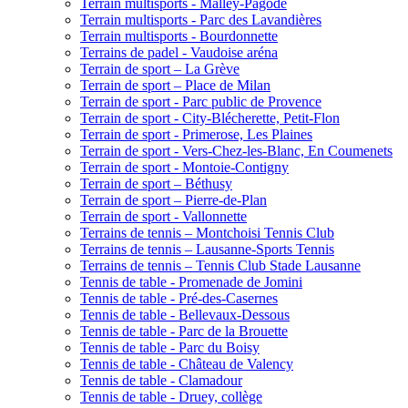
Terrain multisports - Malley-Pagode
Terrain multisports - Parc des Lavandières
Terrain multisports - Bourdonnette
Terrains de padel - Vaudoise aréna
Terrain de sport – La Grève
Terrain de sport – Place de Milan
Terrain de sport - Parc public de Provence
Terrain de sport - City-Blécherette, Petit-Flon
Terrain de sport - Primerose, Les Plaines
Terrain de sport - Vers-Chez-les-Blanc, En Coumenets
Terrain de sport - Montoie-Contigny
Terrain de sport – Béthusy
Terrain de sport – Pierre-de-Plan
Terrain de sport - Vallonnette
Terrains de tennis – Montchoisi Tennis Club
Terrains de tennis – Lausanne-Sports Tennis
Terrains de tennis – Tennis Club Stade Lausanne
Tennis de table - Promenade de Jomini
Tennis de table - Pré-des-Casernes
Tennis de table - Bellevaux-Dessous
Tennis de table - Parc de la Brouette
Tennis de table - Parc du Boisy
Tennis de table - Château de Valency
Tennis de table - Clamadour
Tennis de table - Druey, collège