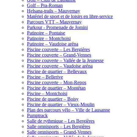
Golf – Pra-Roman
Helsana-trails – Mauvernay
Matériel de sport et de loisirs en libre-service
Parcours VTT – Mauvernay
Parkour - Promenade de Jomini
Patinoire – Pontaise
Patinoire – Montchoisi
Patinoire – Vaudoise aréna
Piscine couverte – Les Bergières
Piscine couverte – Grand-Vennes
Piscine couverte – Vallée de la Jeunesse
Piscine couverte – Vaudoise aréna
Piscine de quartier – Bellevaux
Piscine – Bellerive
Piscine couverte – Mon-Repos
Piscine de quartier – Montétan
Piscine – Montchoisi
Piscine de quartier – Boisy
Piscine de quartier – Vieux-Moulin
Plan des parcours vélo – Ville de Lausanne
Pumptrack
Salle de rythmique – Les Bergières
Salle omnisports – Les Bergières
Salle omnisports – Grand-Vennes