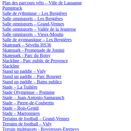
Plan des parcours vélo – Ville de Lausanne
Pumptrack
Salle de rythmique – Les Bergières
Salle omnisports – Les Bergières
Salle omnisports – Grand-Vennes
Salle omnisports – Vallée de la Jeunesse
Salle omnisports – Vieux-Moulin
Salle de gymnastique – Les Bergières
Skatepark – Sévelin HS36
Skatepark - Promenade de Jomini
Skatepark - Parc du Boisy
Slackline - Parc public de Provence
Slackline
Stand up paddle – Vidy
Stand up paddle – Parc Bourget
Stand up paddle – Bains publics
Stade – La Tuilière
Stade Olympique – Pontaise
Stade – Juan-Antonio-Samaranch
Stade – Pierre-de-Coubertin
Stade – Bois-Gentil
Stade – Marronniers
Terrains de football – Grand-Vennes
Terrains de football – Vidy
Terrain multisports - Boveresses-Eterpeys