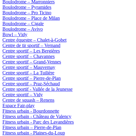
Boulodrome – Marronniers
Boulodrome – Pyramides
Boulodrome – Pro Ticino
Boulodrome – Place de Milan
Boulodrome – Cigale
Boulodrome – Avivo
Bowl – Vidy
Centre équestre – Chalet-à-Gobet
Centre de tir sportif – Vernand
Centre sportif – Les Bergières
Centre sportif – Chavannes
Centre sportif – Grand-Vennes
Centre sportif – Mauvernay
Centre sportif – La Tuilière
Centre sportif – Pierre-de-Plan
Centre sportif – Praz-Séchaud
Centre sportif - Vallée de la Jeunesse
Centre sportif – Vidy
Centre de squash – Renens
Espace Fair-play
Fitness urbain - Bourdonnette
Fitness urbain - Château de Valency
Fitness urbain - Parc des Lavandières
Fitness urbain – Pierre-de-Plan
Fitness urbain - Plaines-du-Loup