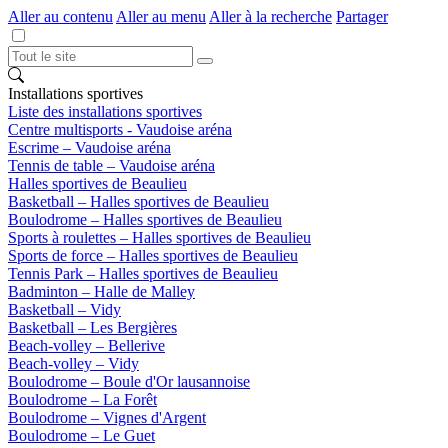
Aller au contenu
Aller au menu
Aller à la recherche
Partager
Installations sportives
Liste des installations sportives
Centre multisports - Vaudoise aréna
Escrime – Vaudoise aréna
Tennis de table – Vaudoise aréna
Halles sportives de Beaulieu
Basketball – Halles sportives de Beaulieu
Boulodrome – Halles sportives de Beaulieu
Sports à roulettes – Halles sportives de Beaulieu
Sports de force – Halles sportives de Beaulieu
Tennis Park – Halles sportives de Beaulieu
Badminton – Halle de Malley
Basketball – Vidy
Basketball – Les Bergières
Beach-volley – Bellerive
Beach-volley – Vidy
Boulodrome – Boule d'Or lausannoise
Boulodrome – La Forêt
Boulodrome – Vignes d'Argent
Boulodrome – Le Guet