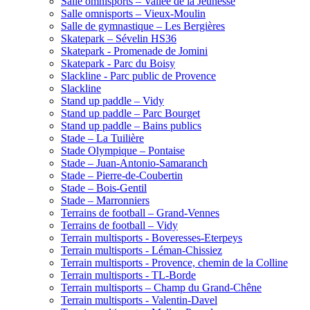
Salle omnisports – Vallée de la Jeunesse
Salle omnisports – Vieux-Moulin
Salle de gymnastique – Les Bergières
Skatepark – Sévelin HS36
Skatepark - Promenade de Jomini
Skatepark - Parc du Boisy
Slackline - Parc public de Provence
Slackline
Stand up paddle – Vidy
Stand up paddle – Parc Bourget
Stand up paddle – Bains publics
Stade – La Tuilière
Stade Olympique – Pontaise
Stade – Juan-Antonio-Samaranch
Stade – Pierre-de-Coubertin
Stade – Bois-Gentil
Stade – Marronniers
Terrains de football – Grand-Vennes
Terrains de football – Vidy
Terrain multisports - Boveresses-Eterpeys
Terrain multisports - Léman-Chissiez
Terrain multisports - Provence, chemin de la Colline
Terrain multisports - TL-Borde
Terrain multisports – Champ du Grand-Chêne
Terrain multisports - Valentin-Davel