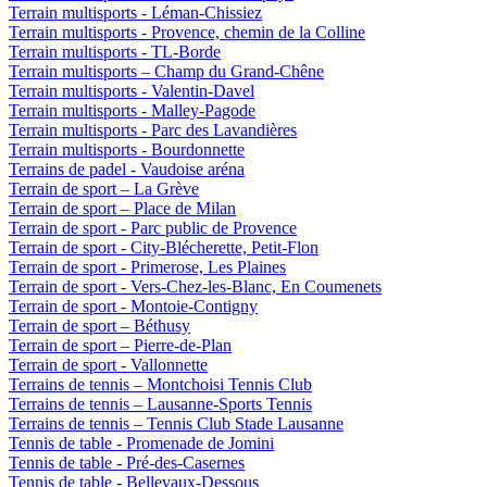
Terrain multisports - Léman-Chissiez
Terrain multisports - Provence, chemin de la Colline
Terrain multisports - TL-Borde
Terrain multisports – Champ du Grand-Chêne
Terrain multisports - Valentin-Davel
Terrain multisports - Malley-Pagode
Terrain multisports - Parc des Lavandières
Terrain multisports - Bourdonnette
Terrains de padel - Vaudoise aréna
Terrain de sport – La Grève
Terrain de sport – Place de Milan
Terrain de sport - Parc public de Provence
Terrain de sport - City-Blécherette, Petit-Flon
Terrain de sport - Primerose, Les Plaines
Terrain de sport - Vers-Chez-les-Blanc, En Coumenets
Terrain de sport - Montoie-Contigny
Terrain de sport – Béthusy
Terrain de sport – Pierre-de-Plan
Terrain de sport - Vallonnette
Terrains de tennis – Montchoisi Tennis Club
Terrains de tennis – Lausanne-Sports Tennis
Terrains de tennis – Tennis Club Stade Lausanne
Tennis de table - Promenade de Jomini
Tennis de table - Pré-des-Casernes
Tennis de table - Bellevaux-Dessous