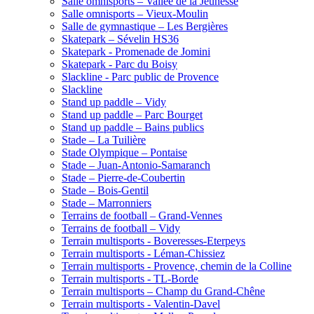
Salle omnisports – Vallée de la Jeunesse
Salle omnisports – Vieux-Moulin
Salle de gymnastique – Les Bergières
Skatepark – Sévelin HS36
Skatepark - Promenade de Jomini
Skatepark - Parc du Boisy
Slackline - Parc public de Provence
Slackline
Stand up paddle – Vidy
Stand up paddle – Parc Bourget
Stand up paddle – Bains publics
Stade – La Tuilière
Stade Olympique – Pontaise
Stade – Juan-Antonio-Samaranch
Stade – Pierre-de-Coubertin
Stade – Bois-Gentil
Stade – Marronniers
Terrains de football – Grand-Vennes
Terrains de football – Vidy
Terrain multisports - Boveresses-Eterpeys
Terrain multisports - Léman-Chissiez
Terrain multisports - Provence, chemin de la Colline
Terrain multisports - TL-Borde
Terrain multisports – Champ du Grand-Chêne
Terrain multisports - Valentin-Davel