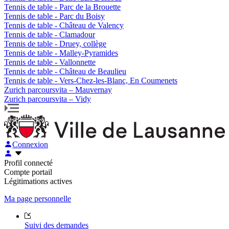
Tennis de table - Parc de la Brouette
Tennis de table - Parc du Boisy
Tennis de table - Château de Valency
Tennis de table - Clamadour
Tennis de table - Druey, collège
Tennis de table - Malley-Pyramides
Tennis de table - Vallonnette
Tennis de table - Château de Beaulieu
Tennis de table - Vers-Chez-les-Blanc, En Coumenets
Zurich parcoursvita – Mauvernay
Zurich parcoursvita – Vidy
Connexion
Profil connecté
Compte portail
Légitimations actives
Ma page personnelle
Suivi des demandes