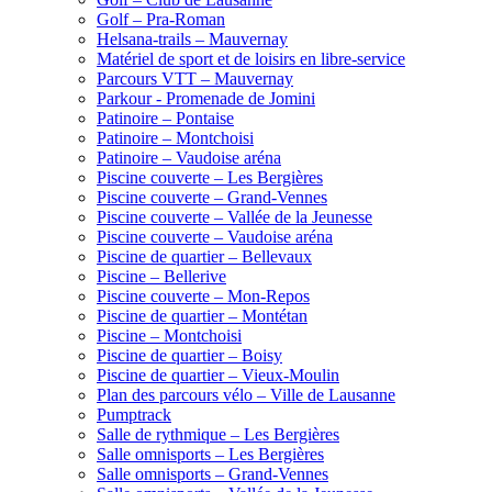
Golf – Pra-Roman
Helsana-trails – Mauvernay
Matériel de sport et de loisirs en libre-service
Parcours VTT – Mauvernay
Parkour - Promenade de Jomini
Patinoire – Pontaise
Patinoire – Montchoisi
Patinoire – Vaudoise aréna
Piscine couverte – Les Bergières
Piscine couverte – Grand-Vennes
Piscine couverte – Vallée de la Jeunesse
Piscine couverte – Vaudoise aréna
Piscine de quartier – Bellevaux
Piscine – Bellerive
Piscine couverte – Mon-Repos
Piscine de quartier – Montétan
Piscine – Montchoisi
Piscine de quartier – Boisy
Piscine de quartier – Vieux-Moulin
Plan des parcours vélo – Ville de Lausanne
Pumptrack
Salle de rythmique – Les Bergières
Salle omnisports – Les Bergières
Salle omnisports – Grand-Vennes