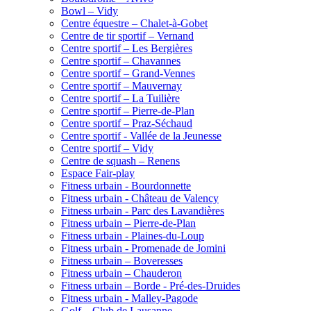
Bowl – Vidy
Centre équestre – Chalet-à-Gobet
Centre de tir sportif – Vernand
Centre sportif – Les Bergières
Centre sportif – Chavannes
Centre sportif – Grand-Vennes
Centre sportif – Mauvernay
Centre sportif – La Tuilière
Centre sportif – Pierre-de-Plan
Centre sportif – Praz-Séchaud
Centre sportif - Vallée de la Jeunesse
Centre sportif – Vidy
Centre de squash – Renens
Espace Fair-play
Fitness urbain - Bourdonnette
Fitness urbain - Château de Valency
Fitness urbain - Parc des Lavandières
Fitness urbain – Pierre-de-Plan
Fitness urbain - Plaines-du-Loup
Fitness urbain - Promenade de Jomini
Fitness urbain – Boveresses
Fitness urbain – Chauderon
Fitness urbain – Borde - Pré-des-Druides
Fitness urbain - Malley-Pagode
Golf – Club de Lausanne