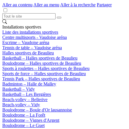
Aller au contenu
Aller au menu
Aller à la recherche
Partager
Installations sportives
Liste des installations sportives
Centre multisports - Vaudoise aréna
Escrime – Vaudoise aréna
Tennis de table – Vaudoise aréna
Halles sportives de Beaulieu
Basketball – Halles sportives de Beaulieu
Boulodrome – Halles sportives de Beaulieu
Sports à roulettes – Halles sportives de Beaulieu
Sports de force – Halles sportives de Beaulieu
Tennis Park – Halles sportives de Beaulieu
Badminton – Halle de Malley
Basketball – Vidy
Basketball – Les Bergières
Beach-volley – Bellerive
Beach-volley – Vidy
Boulodrome – Boule d'Or lausannoise
Boulodrome – La Forêt
Boulodrome – Vignes d'Argent
Boulodrome – Le Guet