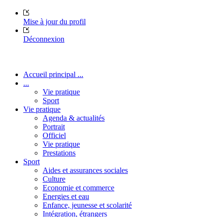
Mise à jour du profil
Déconnexion
Accueil principal ...
...
Vie pratique
Sport
Vie pratique
Agenda & actualités
Portrait
Officiel
Vie pratique
Prestations
Sport
Aides et assurances sociales
Culture
Economie et commerce
Energies et eau
Enfance, jeunesse et scolarité
Intégration, étrangers