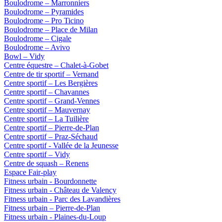
Boulodrome – Marronniers
Boulodrome – Pyramides
Boulodrome – Pro Ticino
Boulodrome – Place de Milan
Boulodrome – Cigale
Boulodrome – Avivo
Bowl – Vidy
Centre équestre – Chalet-à-Gobet
Centre de tir sportif – Vernand
Centre sportif – Les Bergières
Centre sportif – Chavannes
Centre sportif – Grand-Vennes
Centre sportif – Mauvernay
Centre sportif – La Tuilière
Centre sportif – Pierre-de-Plan
Centre sportif – Praz-Séchaud
Centre sportif - Vallée de la Jeunesse
Centre sportif – Vidy
Centre de squash – Renens
Espace Fair-play
Fitness urbain - Bourdonnette
Fitness urbain - Château de Valency
Fitness urbain - Parc des Lavandières
Fitness urbain – Pierre-de-Plan
Fitness urbain - Plaines-du-Loup