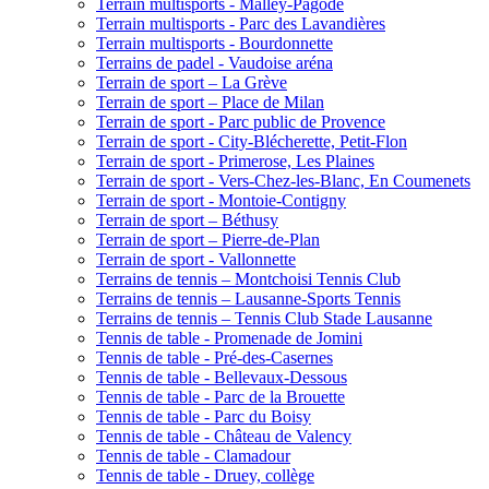
Terrain multisports - Malley-Pagode
Terrain multisports - Parc des Lavandières
Terrain multisports - Bourdonnette
Terrains de padel - Vaudoise aréna
Terrain de sport – La Grève
Terrain de sport – Place de Milan
Terrain de sport - Parc public de Provence
Terrain de sport - City-Blécherette, Petit-Flon
Terrain de sport - Primerose, Les Plaines
Terrain de sport - Vers-Chez-les-Blanc, En Coumenets
Terrain de sport - Montoie-Contigny
Terrain de sport – Béthusy
Terrain de sport – Pierre-de-Plan
Terrain de sport - Vallonnette
Terrains de tennis – Montchoisi Tennis Club
Terrains de tennis – Lausanne-Sports Tennis
Terrains de tennis – Tennis Club Stade Lausanne
Tennis de table - Promenade de Jomini
Tennis de table - Pré-des-Casernes
Tennis de table - Bellevaux-Dessous
Tennis de table - Parc de la Brouette
Tennis de table - Parc du Boisy
Tennis de table - Château de Valency
Tennis de table - Clamadour
Tennis de table - Druey, collège