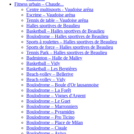
Fitness urbain – Chaude...
Centre multisports - Vaudoise aréna
Escrime – Vaudoise aréna
Tennis de table – Vaudoise aréna
Halles sportives de Beaulieu
Basketball – Halles sportives de Beaulieu
Boulodrome – Halles sportives de Beaulieu
Sports à roulettes – Halles sportives de Beaulieu
Sports de force – Halles sportives de Beaulieu
Tennis Park – Halles sportives de Beaulieu
Badminton – Halle de Malley
Basketball – Vidy
Basketball – Les Bergières
Beach-volley – Bellerive
Beach-volley – Vidy
Boulodrome – Boule d'Or lausannoise
Boulodrome – La Forêt
Boulodrome – Vignes d'Argent
Boulodrome – Le Guet
Boulodrome – Marronniers
Boulodrome – Pyramides
Boulodrome – Pro Ticino
Boulodrome – Place de Milan
Boulodrome – Cigale
Boulodrome – Avivo