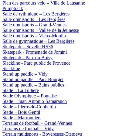
Plan des parcours vélo – Ville de Lausanne
Pumptrack
Salle de rythmique – Les Bergières
Salle omnisports – Les Bergières
Salle omnisports – Grand-Vennes
Salle omnisports – Vallée de la Jeunesse
Salle omnisports – Vieux-Moulin
Salle de gymnastique – Les Bergières
Skatepark – Sévelin HS36
Skatepark - Promenade de Jomini
Skatepark - Parc du Boisy
Slackline - Parc public de Provence
Slackline
Stand up paddle – Vidy
Stand up paddle – Parc Bourget
Stand up paddle – Bains publics
Stade – La Tuilière
Stade Olympique – Pontaise
Stade – Juan-Antonio-Samaranch
Stade – Pierre-de-Coubertin
Stade – Bois-Gentil
Stade – Marronniers
Terrains de football – Grand-Vennes
Terrains de football – Vidy
Terrain multisports - Boveresses-Eterpeys