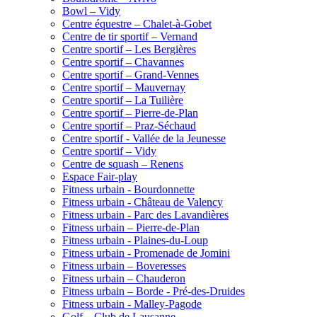
Bowl – Vidy
Centre équestre – Chalet-à-Gobet
Centre de tir sportif – Vernand
Centre sportif – Les Bergières
Centre sportif – Chavannes
Centre sportif – Grand-Vennes
Centre sportif – Mauvernay
Centre sportif – La Tuilière
Centre sportif – Pierre-de-Plan
Centre sportif – Praz-Séchaud
Centre sportif - Vallée de la Jeunesse
Centre sportif – Vidy
Centre de squash – Renens
Espace Fair-play
Fitness urbain - Bourdonnette
Fitness urbain - Château de Valency
Fitness urbain - Parc des Lavandières
Fitness urbain – Pierre-de-Plan
Fitness urbain - Plaines-du-Loup
Fitness urbain - Promenade de Jomini
Fitness urbain – Boveresses
Fitness urbain – Chauderon
Fitness urbain – Borde - Pré-des-Druides
Fitness urbain - Malley-Pagode
Golf – Club de Lausanne