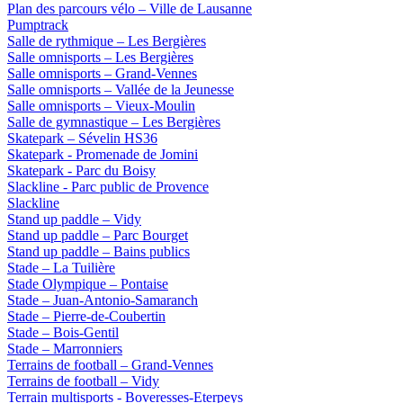
Plan des parcours vélo – Ville de Lausanne
Pumptrack
Salle de rythmique – Les Bergières
Salle omnisports – Les Bergières
Salle omnisports – Grand-Vennes
Salle omnisports – Vallée de la Jeunesse
Salle omnisports – Vieux-Moulin
Salle de gymnastique – Les Bergières
Skatepark – Sévelin HS36
Skatepark - Promenade de Jomini
Skatepark - Parc du Boisy
Slackline - Parc public de Provence
Slackline
Stand up paddle – Vidy
Stand up paddle – Parc Bourget
Stand up paddle – Bains publics
Stade – La Tuilière
Stade Olympique – Pontaise
Stade – Juan-Antonio-Samaranch
Stade – Pierre-de-Coubertin
Stade – Bois-Gentil
Stade – Marronniers
Terrains de football – Grand-Vennes
Terrains de football – Vidy
Terrain multisports - Boveresses-Eterpeys