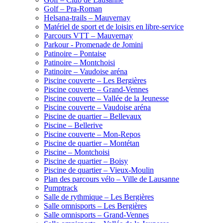
Golf – Pra-Roman
Helsana-trails – Mauvernay
Matériel de sport et de loisirs en libre-service
Parcours VTT – Mauvernay
Parkour - Promenade de Jomini
Patinoire – Pontaise
Patinoire – Montchoisi
Patinoire – Vaudoise aréna
Piscine couverte – Les Bergières
Piscine couverte – Grand-Vennes
Piscine couverte – Vallée de la Jeunesse
Piscine couverte – Vaudoise aréna
Piscine de quartier – Bellevaux
Piscine – Bellerive
Piscine couverte – Mon-Repos
Piscine de quartier – Montétan
Piscine – Montchoisi
Piscine de quartier – Boisy
Piscine de quartier – Vieux-Moulin
Plan des parcours vélo – Ville de Lausanne
Pumptrack
Salle de rythmique – Les Bergières
Salle omnisports – Les Bergières
Salle omnisports – Grand-Vennes