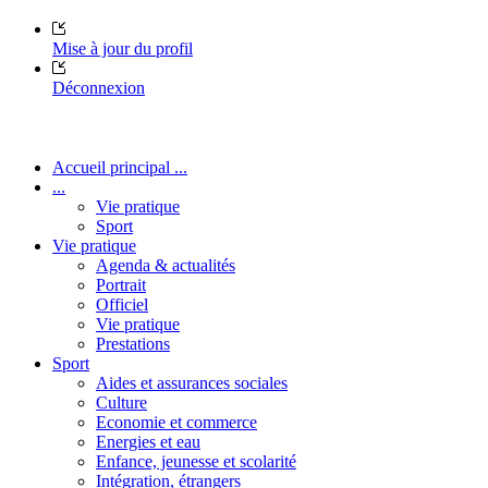
Mise à jour du profil
Déconnexion
Accueil principal ...
...
Vie pratique
Sport
Vie pratique
Agenda & actualités
Portrait
Officiel
Vie pratique
Prestations
Sport
Aides et assurances sociales
Culture
Economie et commerce
Energies et eau
Enfance, jeunesse et scolarité
Intégration, étrangers