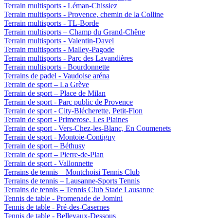
Terrain multisports - Léman-Chissiez
Terrain multisports - Provence, chemin de la Colline
Terrain multisports - TL-Borde
Terrain multisports – Champ du Grand-Chêne
Terrain multisports - Valentin-Davel
Terrain multisports - Malley-Pagode
Terrain multisports - Parc des Lavandières
Terrain multisports - Bourdonnette
Terrains de padel - Vaudoise aréna
Terrain de sport – La Grève
Terrain de sport – Place de Milan
Terrain de sport - Parc public de Provence
Terrain de sport - City-Blécherette, Petit-Flon
Terrain de sport - Primerose, Les Plaines
Terrain de sport - Vers-Chez-les-Blanc, En Coumenets
Terrain de sport - Montoie-Contigny
Terrain de sport – Béthusy
Terrain de sport – Pierre-de-Plan
Terrain de sport - Vallonnette
Terrains de tennis – Montchoisi Tennis Club
Terrains de tennis – Lausanne-Sports Tennis
Terrains de tennis – Tennis Club Stade Lausanne
Tennis de table - Promenade de Jomini
Tennis de table - Pré-des-Casernes
Tennis de table - Bellevaux-Dessous