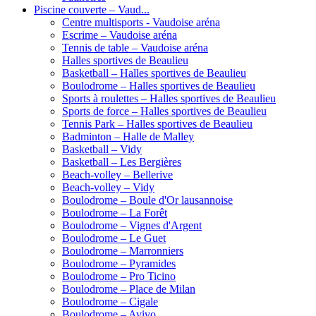
Piscine couverte – Vaud...
Centre multisports - Vaudoise aréna
Escrime – Vaudoise aréna
Tennis de table – Vaudoise aréna
Halles sportives de Beaulieu
Basketball – Halles sportives de Beaulieu
Boulodrome – Halles sportives de Beaulieu
Sports à roulettes – Halles sportives de Beaulieu
Sports de force – Halles sportives de Beaulieu
Tennis Park – Halles sportives de Beaulieu
Badminton – Halle de Malley
Basketball – Vidy
Basketball – Les Bergières
Beach-volley – Bellerive
Beach-volley – Vidy
Boulodrome – Boule d'Or lausannoise
Boulodrome – La Forêt
Boulodrome – Vignes d'Argent
Boulodrome – Le Guet
Boulodrome – Marronniers
Boulodrome – Pyramides
Boulodrome – Pro Ticino
Boulodrome – Place de Milan
Boulodrome – Cigale
Boulodrome – Avivo