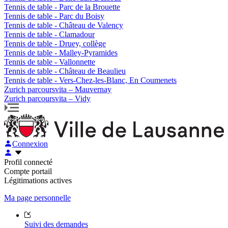
Tennis de table - Parc de la Brouette
Tennis de table - Parc du Boisy
Tennis de table - Château de Valency
Tennis de table - Clamadour
Tennis de table - Druey, collège
Tennis de table - Malley-Pyramides
Tennis de table - Vallonnette
Tennis de table - Château de Beaulieu
Tennis de table - Vers-Chez-les-Blanc, En Coumenets
Zurich parcoursvita – Mauvernay
Zurich parcoursvita – Vidy
Connexion
Profil connecté
Compte portail
Légitimations actives
Ma page personnelle
Suivi des demandes