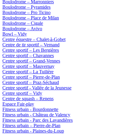
Boulodrome – Marronniers
Boulodrome – Pyramides
Boulodrome – Pro Ticino
Boulodrome – Place de Milan
Boulodrome – Cigale
Boulodrome – Avivo
Bowl – Vidy
Centre équestre – Chalet-à-Gobet
Centre de tir sportif – Vernand
Centre sportif – Les Bergières
Centre sportif – Chavannes
Centre sportif – Grand-Vennes
Centre sportif – Mauvernay
Centre sportif – La Tuilière
Centre sportif – Pierre-de-Plan
Centre sportif – Praz-Séchaud
Centre sportif - Vallée de la Jeunesse
Centre sportif – Vidy
Centre de squash – Renens
Espace Fair-play
Fitness urbain - Bourdonnette
Fitness urbain - Château de Valency
Fitness urbain - Parc des Lavandières
Fitness urbain – Pierre-de-Plan
Fitness urbain - Plaines-du-Loup