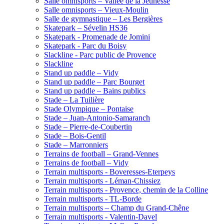
Salle omnisports – Vallée de la Jeunesse
Salle omnisports – Vieux-Moulin
Salle de gymnastique – Les Bergières
Skatepark – Sévelin HS36
Skatepark - Promenade de Jomini
Skatepark - Parc du Boisy
Slackline - Parc public de Provence
Slackline
Stand up paddle – Vidy
Stand up paddle – Parc Bourget
Stand up paddle – Bains publics
Stade – La Tuilière
Stade Olympique – Pontaise
Stade – Juan-Antonio-Samaranch
Stade – Pierre-de-Coubertin
Stade – Bois-Gentil
Stade – Marronniers
Terrains de football – Grand-Vennes
Terrains de football – Vidy
Terrain multisports - Boveresses-Eterpeys
Terrain multisports - Léman-Chissiez
Terrain multisports - Provence, chemin de la Colline
Terrain multisports - TL-Borde
Terrain multisports – Champ du Grand-Chêne
Terrain multisports - Valentin-Davel