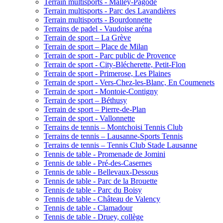
Terrain multisports - Malley-Pagode
Terrain multisports - Parc des Lavandières
Terrain multisports - Bourdonnette
Terrains de padel - Vaudoise aréna
Terrain de sport – La Grève
Terrain de sport – Place de Milan
Terrain de sport - Parc public de Provence
Terrain de sport - City-Blécherette, Petit-Flon
Terrain de sport - Primerose, Les Plaines
Terrain de sport - Vers-Chez-les-Blanc, En Coumenets
Terrain de sport - Montoie-Contigny
Terrain de sport – Béthusy
Terrain de sport – Pierre-de-Plan
Terrain de sport - Vallonnette
Terrains de tennis – Montchoisi Tennis Club
Terrains de tennis – Lausanne-Sports Tennis
Terrains de tennis – Tennis Club Stade Lausanne
Tennis de table - Promenade de Jomini
Tennis de table - Pré-des-Casernes
Tennis de table - Bellevaux-Dessous
Tennis de table - Parc de la Brouette
Tennis de table - Parc du Boisy
Tennis de table - Château de Valency
Tennis de table - Clamadour
Tennis de table - Druey, collège