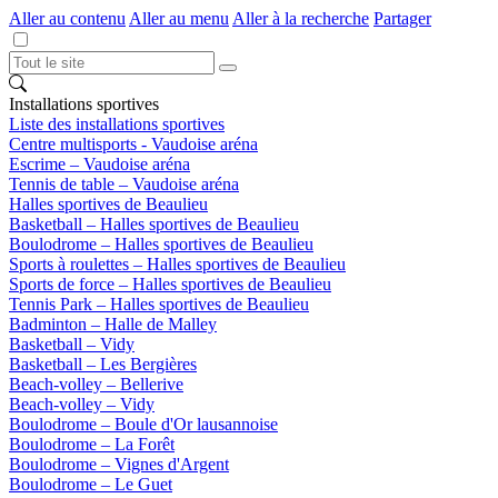
Aller au contenu
Aller au menu
Aller à la recherche
Partager
Installations sportives
Liste des installations sportives
Centre multisports - Vaudoise aréna
Escrime – Vaudoise aréna
Tennis de table – Vaudoise aréna
Halles sportives de Beaulieu
Basketball – Halles sportives de Beaulieu
Boulodrome – Halles sportives de Beaulieu
Sports à roulettes – Halles sportives de Beaulieu
Sports de force – Halles sportives de Beaulieu
Tennis Park – Halles sportives de Beaulieu
Badminton – Halle de Malley
Basketball – Vidy
Basketball – Les Bergières
Beach-volley – Bellerive
Beach-volley – Vidy
Boulodrome – Boule d'Or lausannoise
Boulodrome – La Forêt
Boulodrome – Vignes d'Argent
Boulodrome – Le Guet