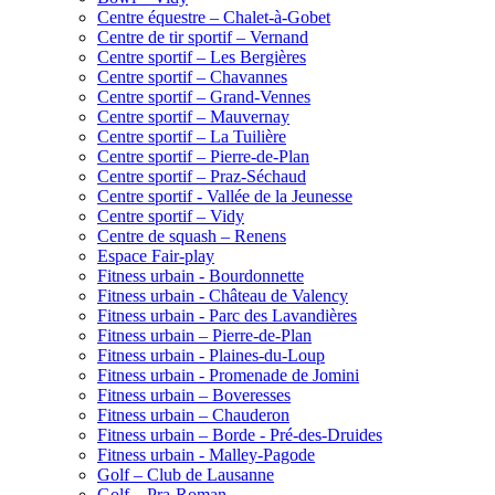
Centre équestre – Chalet-à-Gobet
Centre de tir sportif – Vernand
Centre sportif – Les Bergières
Centre sportif – Chavannes
Centre sportif – Grand-Vennes
Centre sportif – Mauvernay
Centre sportif – La Tuilière
Centre sportif – Pierre-de-Plan
Centre sportif – Praz-Séchaud
Centre sportif - Vallée de la Jeunesse
Centre sportif – Vidy
Centre de squash – Renens
Espace Fair-play
Fitness urbain - Bourdonnette
Fitness urbain - Château de Valency
Fitness urbain - Parc des Lavandières
Fitness urbain – Pierre-de-Plan
Fitness urbain - Plaines-du-Loup
Fitness urbain - Promenade de Jomini
Fitness urbain – Boveresses
Fitness urbain – Chauderon
Fitness urbain – Borde - Pré-des-Druides
Fitness urbain - Malley-Pagode
Golf – Club de Lausanne
Golf – Pra-Roman