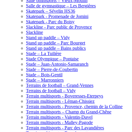
Salle omnisports – Vieux-Moulin
Salle de gymnastique – Les Bergières
Skatepark – Sévelin HS36
Skatepark - Promenade de Jomini
Skatepark - Parc du Boisy
Slackline - Parc public de Provence
Slackline
Stand up paddle – Vidy
Stand up paddle – Parc Bourget
Stand up paddle – Bains publics
Stade – La Tuilière
Stade Olympique – Pontaise
Stade – Juan-Antonio-Samaranch
Stade – Pierre-de-Coubertin
Stade – Bois-Gentil
Stade – Marronniers
Terrains de football – Grand-Vennes
Terrains de football – Vidy
Terrain multisports - Boveresses-Eterpeys
Terrain multisports - Léman-Chissiez
Terrain multisports - Provence, chemin de la Colline
Terrain multisports – Champ du Grand-Chêne
Terrain multisports - Valentin-Davel
Terrain multisports - Malley-Pagode
Terrain multisports - Parc des Lavandières