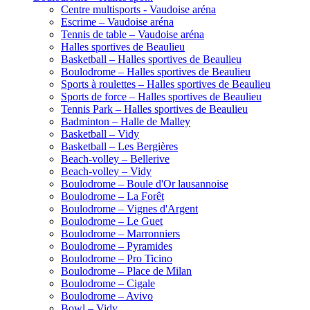
Centre multisports - Vaudoise aréna
Escrime – Vaudoise aréna
Tennis de table – Vaudoise aréna
Halles sportives de Beaulieu
Basketball – Halles sportives de Beaulieu
Boulodrome – Halles sportives de Beaulieu
Sports à roulettes – Halles sportives de Beaulieu
Sports de force – Halles sportives de Beaulieu
Tennis Park – Halles sportives de Beaulieu
Badminton – Halle de Malley
Basketball – Vidy
Basketball – Les Bergières
Beach-volley – Bellerive
Beach-volley – Vidy
Boulodrome – Boule d'Or lausannoise
Boulodrome – La Forêt
Boulodrome – Vignes d'Argent
Boulodrome – Le Guet
Boulodrome – Marronniers
Boulodrome – Pyramides
Boulodrome – Pro Ticino
Boulodrome – Place de Milan
Boulodrome – Cigale
Boulodrome – Avivo
Bowl – Vidy