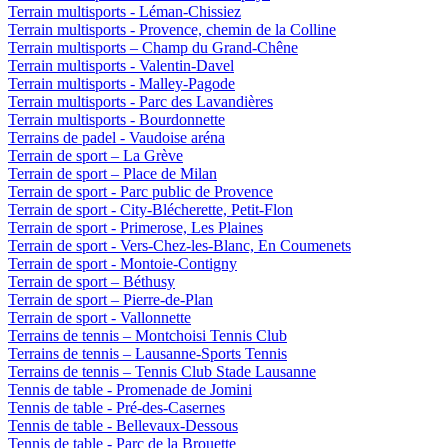
Terrain multisports - Léman-Chissiez
Terrain multisports - Provence, chemin de la Colline
Terrain multisports – Champ du Grand-Chêne
Terrain multisports - Valentin-Davel
Terrain multisports - Malley-Pagode
Terrain multisports - Parc des Lavandières
Terrain multisports - Bourdonnette
Terrains de padel - Vaudoise aréna
Terrain de sport – La Grève
Terrain de sport – Place de Milan
Terrain de sport - Parc public de Provence
Terrain de sport - City-Blécherette, Petit-Flon
Terrain de sport - Primerose, Les Plaines
Terrain de sport - Vers-Chez-les-Blanc, En Coumenets
Terrain de sport - Montoie-Contigny
Terrain de sport – Béthusy
Terrain de sport – Pierre-de-Plan
Terrain de sport - Vallonnette
Terrains de tennis – Montchoisi Tennis Club
Terrains de tennis – Lausanne-Sports Tennis
Terrains de tennis – Tennis Club Stade Lausanne
Tennis de table - Promenade de Jomini
Tennis de table - Pré-des-Casernes
Tennis de table - Bellevaux-Dessous
Tennis de table - Parc de la Brouette