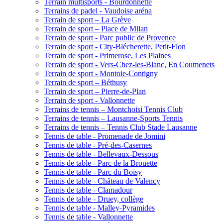
Terrain multisports - Bourdonnette
Terrains de padel - Vaudoise aréna
Terrain de sport – La Grève
Terrain de sport – Place de Milan
Terrain de sport - Parc public de Provence
Terrain de sport - City-Blécherette, Petit-Flon
Terrain de sport - Primerose, Les Plaines
Terrain de sport - Vers-Chez-les-Blanc, En Coumenets
Terrain de sport - Montoie-Contigny
Terrain de sport – Béthusy
Terrain de sport – Pierre-de-Plan
Terrain de sport - Vallonnette
Terrains de tennis – Montchoisi Tennis Club
Terrains de tennis – Lausanne-Sports Tennis
Terrains de tennis – Tennis Club Stade Lausanne
Tennis de table - Promenade de Jomini
Tennis de table - Pré-des-Casernes
Tennis de table - Bellevaux-Dessous
Tennis de table - Parc de la Brouette
Tennis de table - Parc du Boisy
Tennis de table - Château de Valency
Tennis de table - Clamadour
Tennis de table - Druey, collège
Tennis de table - Malley-Pyramides
Tennis de table - Vallonnette