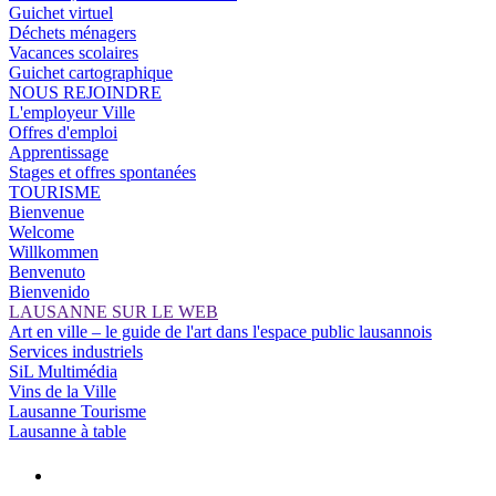
Guichet virtuel
Déchets ménagers
Vacances scolaires
Guichet cartographique
NOUS REJOINDRE
L'employeur Ville
Offres d'emploi
Apprentissage
Stages et offres spontanées
TOURISME
Bienvenue
Welcome
Willkommen
Benvenuto
Bienvenido
LAUSANNE SUR LE WEB
Art en ville – le guide de l'art dans l'espace public lausannois
Services industriels
SiL Multimédia
Vins de la Ville
Lausanne Tourisme
Lausanne à table