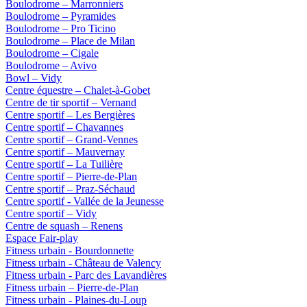
Boulodrome – Marronniers
Boulodrome – Pyramides
Boulodrome – Pro Ticino
Boulodrome – Place de Milan
Boulodrome – Cigale
Boulodrome – Avivo
Bowl – Vidy
Centre équestre – Chalet-à-Gobet
Centre de tir sportif – Vernand
Centre sportif – Les Bergières
Centre sportif – Chavannes
Centre sportif – Grand-Vennes
Centre sportif – Mauvernay
Centre sportif – La Tuilière
Centre sportif – Pierre-de-Plan
Centre sportif – Praz-Séchaud
Centre sportif - Vallée de la Jeunesse
Centre sportif – Vidy
Centre de squash – Renens
Espace Fair-play
Fitness urbain - Bourdonnette
Fitness urbain - Château de Valency
Fitness urbain - Parc des Lavandières
Fitness urbain – Pierre-de-Plan
Fitness urbain - Plaines-du-Loup