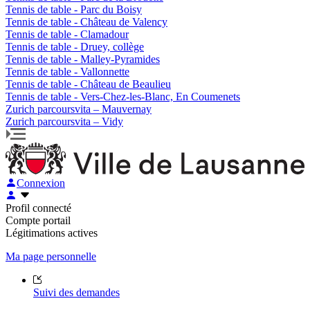
Tennis de table - Parc du Boisy
Tennis de table - Château de Valency
Tennis de table - Clamadour
Tennis de table - Druey, collège
Tennis de table - Malley-Pyramides
Tennis de table - Vallonnette
Tennis de table - Château de Beaulieu
Tennis de table - Vers-Chez-les-Blanc, En Coumenets
Zurich parcoursvita – Mauvernay
Zurich parcoursvita – Vidy
Connexion
Profil connecté
Compte portail
Légitimations actives
Ma page personnelle
Suivi des demandes