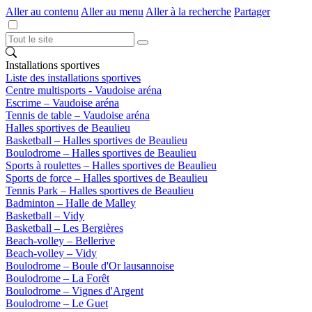
Aller au contenu
Aller au menu
Aller à la recherche
Partager
Installations sportives
Liste des installations sportives
Centre multisports - Vaudoise aréna
Escrime – Vaudoise aréna
Tennis de table – Vaudoise aréna
Halles sportives de Beaulieu
Basketball – Halles sportives de Beaulieu
Boulodrome – Halles sportives de Beaulieu
Sports à roulettes – Halles sportives de Beaulieu
Sports de force – Halles sportives de Beaulieu
Tennis Park – Halles sportives de Beaulieu
Badminton – Halle de Malley
Basketball – Vidy
Basketball – Les Bergières
Beach-volley – Bellerive
Beach-volley – Vidy
Boulodrome – Boule d'Or lausannoise
Boulodrome – La Forêt
Boulodrome – Vignes d'Argent
Boulodrome – Le Guet