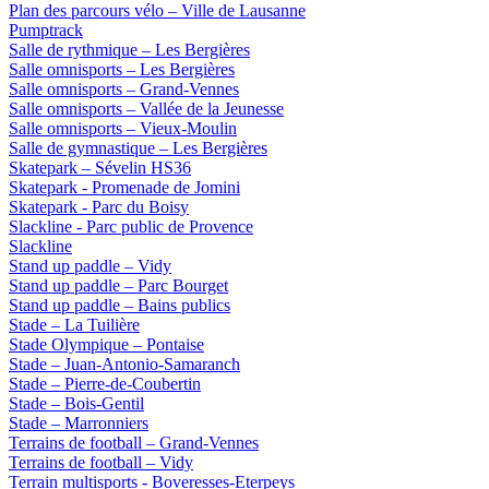
Plan des parcours vélo – Ville de Lausanne
Pumptrack
Salle de rythmique – Les Bergières
Salle omnisports – Les Bergières
Salle omnisports – Grand-Vennes
Salle omnisports – Vallée de la Jeunesse
Salle omnisports – Vieux-Moulin
Salle de gymnastique – Les Bergières
Skatepark – Sévelin HS36
Skatepark - Promenade de Jomini
Skatepark - Parc du Boisy
Slackline - Parc public de Provence
Slackline
Stand up paddle – Vidy
Stand up paddle – Parc Bourget
Stand up paddle – Bains publics
Stade – La Tuilière
Stade Olympique – Pontaise
Stade – Juan-Antonio-Samaranch
Stade – Pierre-de-Coubertin
Stade – Bois-Gentil
Stade – Marronniers
Terrains de football – Grand-Vennes
Terrains de football – Vidy
Terrain multisports - Boveresses-Eterpeys