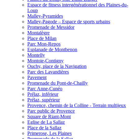
Espace de fitness intergénérationnel des Plaines-du-
Loup
Malley-Pyramides
Malley-Pagode – Espace de sports urbains
Promenade de Messidor
Montalègre
Place de Milan
Parc Mon-Repos
Esplanade de Montbenon
Montelly
Montoie-Contigny
Ouchy, place de la Navigation
Parc des Lavandières
Pavement
Promenade du Pont-de-Chailly
Parc Anne-Cunéo
Prélaz, inférieur
Prélaz, supérieur
Provence, chemin de la Colline - Terrain multijeux
Parc public de Provence
Square de Riant-Mont
Eglise de La Sallaz
Place de la Sallaz
Primerose, Les Plaines
Promenade de la Sallaz