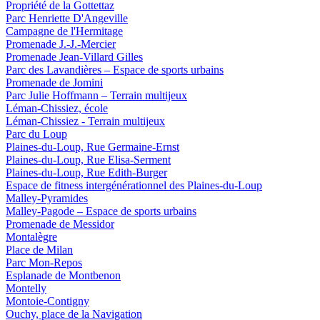
Propriété de la Gottettaz
Parc Henriette D'Angeville
Campagne de l'Hermitage
Promenade J.-J.-Mercier
Promenade Jean-Villard Gilles
Parc des Lavandières – Espace de sports urbains
Promenade de Jomini
Parc Julie Hoffmann – Terrain multijeux
Léman-Chissiez, école
Léman-Chissiez - Terrain multijeux
Parc du Loup
Plaines-du-Loup, Rue Germaine-Ernst
Plaines-du-Loup, Rue Elisa-Serment
Plaines-du-Loup, Rue Edith-Burger
Espace de fitness intergénérationnel des Plaines-du-Loup
Malley-Pyramides
Malley-Pagode – Espace de sports urbains
Promenade de Messidor
Montalègre
Place de Milan
Parc Mon-Repos
Esplanade de Montbenon
Montelly
Montoie-Contigny
Ouchy, place de la Navigation