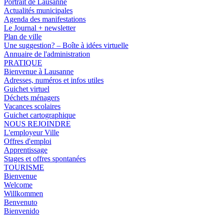
Portrait de Lausanne
Actualités municipales
Agenda des manifestations
Le Journal + newsletter
Plan de ville
Une suggestion? – Boîte à idées virtuelle
Annuaire de l'administration
PRATIQUE
Bienvenue à Lausanne
Adresses, numéros et infos utiles
Guichet virtuel
Déchets ménagers
Vacances scolaires
Guichet cartographique
NOUS REJOINDRE
L'employeur Ville
Offres d'emploi
Apprentissage
Stages et offres spontanées
TOURISME
Bienvenue
Welcome
Willkommen
Benvenuto
Bienvenido