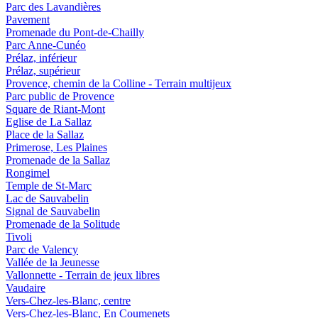
Parc des Lavandières
Pavement
Promenade du Pont-de-Chailly
Parc Anne-Cunéo
Prélaz, inférieur
Prélaz, supérieur
Provence, chemin de la Colline - Terrain multijeux
Parc public de Provence
Square de Riant-Mont
Eglise de La Sallaz
Place de la Sallaz
Primerose, Les Plaines
Promenade de la Sallaz
Rongimel
Temple de St-Marc
Lac de Sauvabelin
Signal de Sauvabelin
Promenade de la Solitude
Tivoli
Parc de Valency
Vallée de la Jeunesse
Vallonnette - Terrain de jeux libres
Vaudaire
Vers-Chez-les-Blanc, centre
Vers-Chez-les-Blanc, En Coumenets