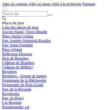
Aller au contenu
Aller au menu
Aller à la recherche
Partager
Places de jeux
Liste des places de jeux
Ancien-Stand, Vieux-Moulin
Place Aloïse Corbaz
Parc Andrée-Antonioli-Rouiller
Parc Anne-Fontaine
Place Arlaud
Bellevaux-Dessous
Bois de Beaulieu
Château de Beaulieu
Château de Béthusy
Bergières
Bergières - Terrain de basket
Promenade de la Blécherette
Promenade du Bois-Gentil
Parc de la Brouette
Boveresses
Parc du Boisy
Les Bossons
Bourdonnette, est