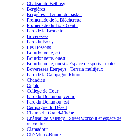
Château de Béthusy
Bergières
Bergières - Terrain de basket
Promenade de la Blécherette
Promenade du Bois-Gentil
Parc de la Brouette
Boveresses
Parc du Boisy
Les Bossons
Bourdonnette, est
Bourdonnette, ouest
Bourdonnette, ouest - Espace de sports urbains
Boveresses-Eterpeys - Terrain multijeux
Parc de la Campagne Rhoner
Chandieu
Cigale
Collège de Cour
Parc du Denantou, centre
Parc du Denantou, est
Campagne du Désert
Champ du Grand-Chêne
Château de Valency - Street workout et espace de
rencontre
Clamadour
Cité Vieux-Bourg