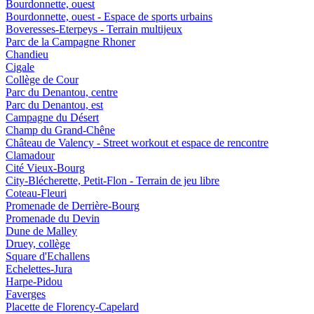
Bourdonnette, ouest
Bourdonnette, ouest - Espace de sports urbains
Boveresses-Eterpeys - Terrain multijeux
Parc de la Campagne Rhoner
Chandieu
Cigale
Collège de Cour
Parc du Denantou, centre
Parc du Denantou, est
Campagne du Désert
Champ du Grand-Chêne
Château de Valency - Street workout et espace de rencontre
Clamadour
Cité Vieux-Bourg
City-Blécherette, Petit-Flon - Terrain de jeu libre
Coteau-Fleuri
Promenade de Derrière-Bourg
Promenade du Devin
Dune de Malley
Druey, collège
Square d'Echallens
Echelettes-Jura
Harpe-Pidou
Faverges
Placette de Florency-Capelard