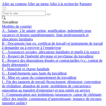
Aller au contenu
Aller au menu
Aller à la recherche
Partager
Travailleur
Modèles de courrier
A - Salaire, 13e salaire, prime, gratification, indemnités pour
vacances et heures supplémentaires, frais professionnels et
allocations familiales
B - Documents (par ex. certificat de travail) et instruments de travail
à demander ou à envoyer à l’employeur
C - Assurances sociales, allocations familiales et impôt à la source
D - Respect de l'intégrité physique et psychique du travailleur
E - Respect des dispositions légales et contractuelles (y.c. contrat de
durée déterminée)
F - Maternité et charge familiale
G - Empêchements sans faute du travailleur
H - Mise en cause du comportement du travailleur
I - Fin des rapports de travail (licenciement, démission, convention
de résiliation, abandon de poste, prohibition de concurrence,
opposition au transfert d'entreprise) et non entrée en service
J - Communication aux institutions (assurances, caisse de chômage,
office des impôts, commission d’apprentissage, instance de recours,
ministère public)