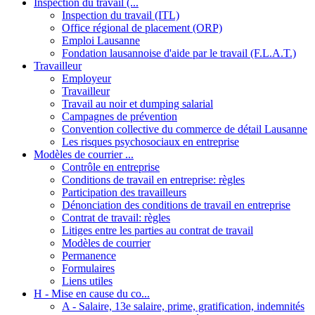
Inspection du travail (...
Inspection du travail (ITL)
Office régional de placement (ORP)
Emploi Lausanne
Fondation lausannoise d'aide par le travail (F.L.A.T.)
Travailleur
Employeur
Travailleur
Travail au noir et dumping salarial
Campagnes de prévention
Convention collective du commerce de détail Lausanne
Les risques psychosociaux en entreprise
Modèles de courrier ...
Contrôle en entreprise
Conditions de travail en entreprise: règles
Participation des travailleurs
Dénonciation des conditions de travail en entreprise
Contrat de travail: règles
Litiges entre les parties au contrat de travail
Modèles de courrier
Permanence
Formulaires
Liens utiles
H - Mise en cause du co...
A - Salaire, 13e salaire, prime, gratification, indemnités