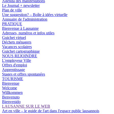
Agenda des manifestations
Le Journal + newsletter
Plan de ville
Une suggestion? – Boîte à idées virtuelle
Annuaire de l'administration
PRATIQUE
Bienvenue à Lausanne
Adresses, numéros et infos utiles
Guichet virtuel
Déchets ménagers
Vacances scolaires
Guichet cartographique
NOUS REJOINDRE
L'employeur Ville
Offres d'emploi
Apprentissage
Stages et offres spontanées
TOURISME
Bienvenue
Welcome
Willkommen
Benvenuto
Bienvenido
LAUSANNE SUR LE WEB
Art en ville – le guide de l'art dans l'espace public lausannois