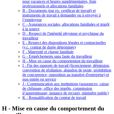
pour vacances et heures supplémentaires, frais
professionnels et allocations familiales
B - Documents (par ex. certificat de travail) et
instruments de travail à demander ou à envoyer à
l’employeur
C - Assurances sociales, allocations familiales et impôt
à la source
D - Respect de l'intégrité physique et psychique du
travailleur
E - Respect des dispositions légales et contractuelles
(y.c. contrat de durée déterminée)
F - Maternité et charge familiale
G - Empêchements sans faute du travailleur
H - Mise en cause du comportement du travailleur
I - Fin des rapports de travail (licenciement, démission,
convention de résiliation, abandon de poste, prohibition
de concurrence, opposition au transfert d'entreprise) et
non entrée en service
J - Communication aux institutions (assurances, caisse
de chômage, office des impôts, commission
d’apprentissage, instance de recours, ministère public)
K - Requalification du contrat de travail
H - Mise en cause du comportement du