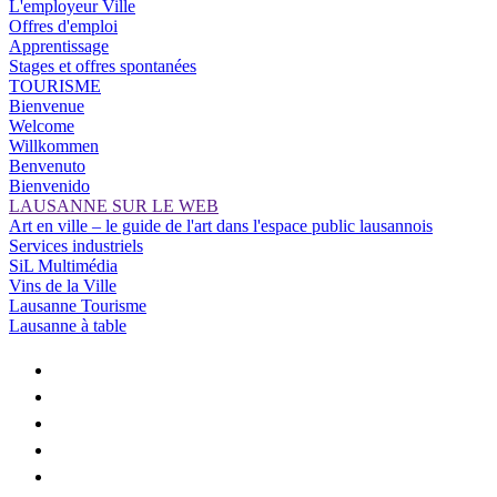
L'employeur Ville
Offres d'emploi
Apprentissage
Stages et offres spontanées
TOURISME
Bienvenue
Welcome
Willkommen
Benvenuto
Bienvenido
LAUSANNE SUR LE WEB
Art en ville – le guide de l'art dans l'espace public lausannois
Services industriels
SiL Multimédia
Vins de la Ville
Lausanne Tourisme
Lausanne à table