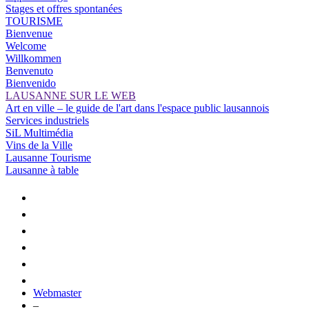
Stages et offres spontanées
TOURISME
Bienvenue
Welcome
Willkommen
Benvenuto
Bienvenido
LAUSANNE SUR LE WEB
Art en ville – le guide de l'art dans l'espace public lausannois
Services industriels
SiL Multimédia
Vins de la Ville
Lausanne Tourisme
Lausanne à table
Webmaster
–