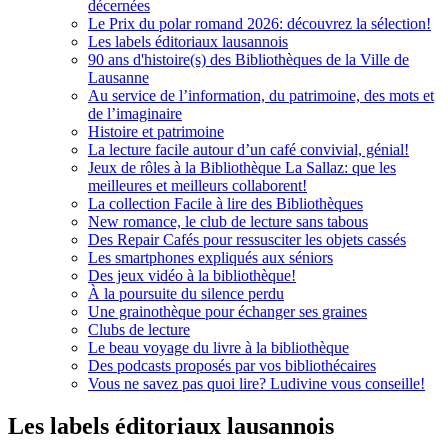
décernées
Le Prix du polar romand 2026: découvrez la sélection!
Les labels éditoriaux lausannois
90 ans d'histoire(s) des Bibliothèques de la Ville de
Lausanne
Au service de l’information, du patrimoine, des mots et
de l’imaginaire
Histoire et patrimoine
La lecture facile autour d’un café convivial, génial!
Jeux de rôles à la Bibliothèque La Sallaz: que les
meilleures et meilleurs collaborent!
La collection Facile à lire des Bibliothèques
New romance, le club de lecture sans tabous
Des Repair Cafés pour ressusciter les objets cassés
Les smartphones expliqués aux séniors
Des jeux vidéo à la bibliothèque!
À la poursuite du silence perdu
Une grainothèque pour échanger ses graines
Clubs de lecture
Le beau voyage du livre à la bibliothèque
Des podcasts proposés par vos bibliothécaires
Vous ne savez pas quoi lire? Ludivine vous conseille!
Les labels éditoriaux lausannois