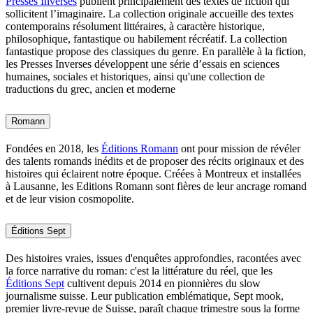
Presses Inverses
publient principalement des textes de fiction qui
sollicitent l’imaginaire. La collection originale accueille des textes
contemporains résolument littéraires, à caractère historique,
philosophique, fantastique ou habilement récréatif. La collection
fantastique propose des classiques du genre. En parallèle à la fiction,
les Presses Inverses développent une série d’essais en sciences
humaines, sociales et historiques, ainsi qu'une collection de
traductions du grec, ancien et moderne
Romann
Fondées en 2018, les
Éditions Romann
ont pour mission de révéler
des talents romands inédits et de proposer des récits originaux et des
histoires qui éclairent notre époque. Créées à Montreux et installées
à Lausanne, les Editions Romann sont fières de leur ancrage romand
et de leur vision cosmopolite.
Éditions Sept
Des histoires vraies, issues d'enquêtes approfondies, racontées avec
la force narrative du roman: c'est la littérature du réel, que les
Éditions Sept
cultivent depuis 2014 en pionnières du slow
journalisme suisse. Leur publication emblématique, Sept mook,
premier livre-revue de Suisse, paraît chaque trimestre sous la forme