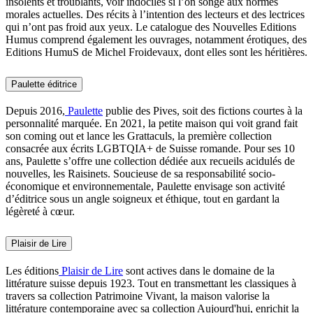
insolents et troublants, voir indociles si l’on songe aux normes
morales actuelles. Des récits à l’intention des lecteurs et des lectrices
qui n’ont pas froid aux yeux. Le catalogue des Nouvelles Editions
Humus comprend également les ouvrages, notamment érotiques, des
Editions HumuS de Michel Froidevaux, dont elles sont les héritières.
Paulette éditrice
Depuis 2016,
Paulette
publie des Pives, soit des fictions courtes à la
personnalité marquée. En 2021, la petite maison qui voit grand fait
son coming out et lance les Grattaculs, la première collection
consacrée aux écrits LGBTQIA+ de Suisse romande. Pour ses 10
ans, Paulette s’offre une collection dédiée aux recueils acidulés de
nouvelles, les Raisinets. Soucieuse de sa responsabilité socio-
économique et environnementale, Paulette envisage son activité
d’éditrice sous un angle soigneux et éthique, tout en gardant la
légèreté à cœur.
Plaisir de Lire
Les éditions
Plaisir de Lire
sont actives dans le domaine de la
littérature suisse depuis 1923. Tout en transmettant les classiques à
travers sa collection Patrimoine Vivant, la maison valorise la
littérature contemporaine avec sa collection Aujourd'hui, enrichit la