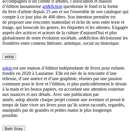
accompagnés d’un comité d’artistes, l’association et maison
d’édition lausannoise
art&fiction
questionne le fond et la forme
du livre d'artiste depuis 25 ans et sur l'ensemble de son catalogue qui
compte à ce jour plus de 400 titres. Son intention première est
de proposer une rencontre inattendue et riche de sens entre texte et
image, qui bouscule les genres, les étiquettes et les attentes. Engagée
auprès des actrices et acteurs de la culture d'aujourd'hui et plus
globalement de notre évolution sociétale, art&fiction décloisonne les
frontières entre contenu littéraire, artistique, social ou historique.
askip
askip
est une maison d’édition indépendante de livres pour enfants
fondée en 2020 à Lausanne. Elle est née de la rencontre d’une
relieuse, d’une autrice et d’une graphiste, réunies par une passion
commune pour le livre et l’édition, et plus particulièrement le dessin
à la main et les beaux papiers, en accordant une attention soutenue
aux nuances et aux détails. Avec une publication par
année, askip aborde chaque projet comme une aventure et prend le
temps de faire vivre ses livres pour qu’ils soient racontés, regardés,
manipulés par de grandes et petites mains le plus longtemps
possible.
Beth Story