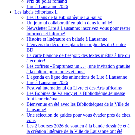
Prix du polar romand
Lire à Lausanne 2026
Les labels éditoriaux l...
Les 10 ans de la Bibliothèque La Sallaz
Un journal collaboratif en plein dans le mille!
Newsletter Lire à Lausanne: inscrivez-vous pour rester
informée et informé!
Histoire et littérature en balade à Lausanne
L’envers du décor des planches originales du Centre
BD
La carte blanche de l’espoir: des textes inédits à lire ou
à écouter!
Les coffrets «Empruntez un…», une invitation gratuite
à la culture pour toutes et tous!
L'agenda en ligne des animations de Lire à Lausanne
Lire à Lausanne 2026
Festival international du Livre et des Arts africains
Les Bobines de Valency et la Bibliothèque Jeunesse
font leur cinéma
Bienvenue en été avec les Bibliothèques de la Ville de
Lausanne!
Une sélection de guides pour vous évader près de chez
vous
Les 2 bourses 2026 de soutien à la bande dessinée et à
la création littéraire de la Ville de Lausanne ont été