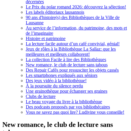
décernées
Le Prix du polar romand 2026: découvrez la sélection!
Les labels éditoriaux lausannois
90 ans d'histoire(s) des Bibliothèques de la Ville de
Lausanne
Au service de l’information, du patrimoine, des mots et
de l’imaginaire
Histoire et patrimoine
La lecture facile autour d’un café convivial, génial!
Jeux de rôles à la Bibliothèque La Sallaz: que les
meilleures et meilleurs collaborent!
La collection Facile à lire des Bibliothèques
New romance, le club de lecture sans tabous
Des Repair Cafés pour ressusciter les objets cassés
Les smartphones expliqués aux séniors
Des jeux vidéo à la bibliothèque!
À la poursuite du silence perdu
Une grainothèque pour échanger ses graines
Clubs de lecture
Le beau voyage du livre à la bibliothèque
Des podcasts proposés par vos bibliothécaires
Vous ne savez pas quoi lire? Ludivine vous conseille!
New romance, le club de lecture sans