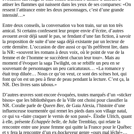
attiser les flammes qui naissent dans les yeux de ses comparses: «On
ressent l’attirance entre les deux personnages, c’est d’une grande
intensité…»
Entre deux conseils, la conversation va bon train, sur un ton très
amical. Si certains confessent leur propre envie d’écrire, d’autres
avouent avoir déjà sauté le pas, se fendant d’une fan fiction, à savoir
la proposition de suite d’une saga déjà existante par un lecteur de
cette dernière. L’occasion de dire aussi ce qu’ils préfèrent lire, dans
la NR: «souvent les romans à deux voix, où le point de vue de la
femme et de l’homme se succèdent chacun leur tour». Mais au
moment d’évoquer la saga Twilight, on se rebiffe un peu en se
souvenant de personnages un peu caricaturaux… «La romance y
était trop diluée… Nous ce qu’on veut, ce sont des scènes hot, qui
font qu’on est un peu à fleur de peau pendant la lecture. C’est ça, la
NR. Des livres sans tabous.»
D’autres œuvres sont encore évoquées, toutes marqués d’un «sticker
bisou» que les bibliothèques de la Ville ont choisi pour classifier la
NR. Coralie parle de
Queen Bee
, de Gaia Alexia, l’histoire d’une
influenceuse tourmentée qui remet les pieds dans son village natal,
ce qui va «faire craquer le vernis de son passé». Élodie Ulrich, quant
à elle, présente
Échappée belle
, de Julie Tremblay, qui relate la
rencontre entre une jeune femme qui quitte la France pour le Québec
et y fera la rencontre d’un ex-hockeyeur genre «ours mal léché»…