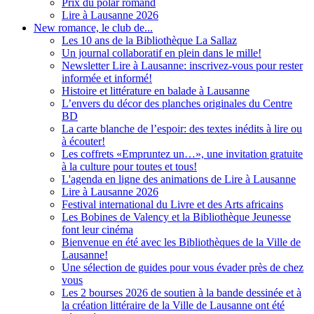
Prix du polar romand
Lire à Lausanne 2026
New romance, le club de...
Les 10 ans de la Bibliothèque La Sallaz
Un journal collaboratif en plein dans le mille!
Newsletter Lire à Lausanne: inscrivez-vous pour rester
informée et informé!
Histoire et littérature en balade à Lausanne
L’envers du décor des planches originales du Centre
BD
La carte blanche de l’espoir: des textes inédits à lire ou
à écouter!
Les coffrets «Empruntez un…», une invitation gratuite
à la culture pour toutes et tous!
L'agenda en ligne des animations de Lire à Lausanne
Lire à Lausanne 2026
Festival international du Livre et des Arts africains
Les Bobines de Valency et la Bibliothèque Jeunesse
font leur cinéma
Bienvenue en été avec les Bibliothèques de la Ville de
Lausanne!
Une sélection de guides pour vous évader près de chez
vous
Les 2 bourses 2026 de soutien à la bande dessinée et à
la création littéraire de la Ville de Lausanne ont été