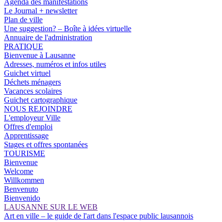
Agenda des manifestations
Le Journal + newsletter
Plan de ville
Une suggestion? – Boîte à idées virtuelle
Annuaire de l'administration
PRATIQUE
Bienvenue à Lausanne
Adresses, numéros et infos utiles
Guichet virtuel
Déchets ménagers
Vacances scolaires
Guichet cartographique
NOUS REJOINDRE
L'employeur Ville
Offres d'emploi
Apprentissage
Stages et offres spontanées
TOURISME
Bienvenue
Welcome
Willkommen
Benvenuto
Bienvenido
LAUSANNE SUR LE WEB
Art en ville – le guide de l'art dans l'espace public lausannois