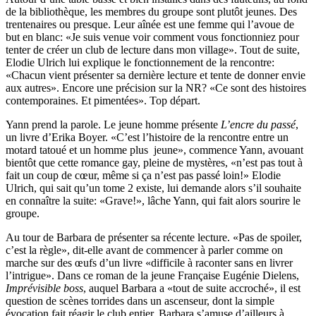
de la bibliothèque, les membres du groupe sont plutôt jeunes. Des
trentenaires ou presque. Leur aînée est une femme qui l’avoue de
but en blanc: «Je suis venue voir comment vous fonctionniez pour
tenter de créer un club de lecture dans mon village». Tout de suite,
Elodie Ulrich lui explique le fonctionnement de la rencontre:
«Chacun vient présenter sa dernière lecture et tente de donner envie
aux autres». Encore une précision sur la NR? «Ce sont des histoires
contemporaines. Et pimentées». Top départ.
Yann prend la parole. Le jeune homme présente
L’encre du passé
,
un livre d’Erika Boyer. «C’est l’histoire de la rencontre entre un
motard tatoué et un homme plus jeune», commence Yann, avouant
bientôt que cette romance gay, pleine de mystères, «n’est pas tout à
fait un coup de cœur, même si ça n’est pas passé loin!» Elodie
Ulrich, qui sait qu’un tome 2 existe, lui demande alors s’il souhaite
en connaître la suite: «Grave!», lâche Yann, qui fait alors sourire le
groupe.
Au tour de Barbara de présenter sa récente lecture. «Pas de spoiler,
c’est la règle», dit-elle avant de commencer à parler comme on
marche sur des œufs d’un livre «difficile à raconter sans en livrer
l’intrigue». Dans ce roman de la jeune Française Eugénie Dielens,
Imprévisible boss
, auquel Barbara a «tout de suite accroché», il est
question de scènes torrides dans un ascenseur, dont la simple
évocation fait réagir le club entier. Barbara s’amuse d’ailleurs à