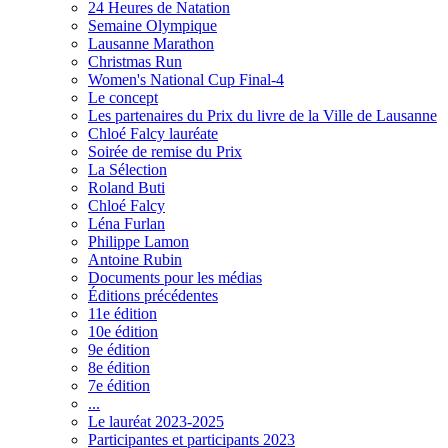
24 Heures de Natation
Semaine Olympique
Lausanne Marathon
Christmas Run
Women's National Cup Final-4
Le concept
Les partenaires du Prix du livre de la Ville de Lausanne
Chloé Falcy lauréate
Soirée de remise du Prix
La Sélection
Roland Buti
Chloé Falcy
Léna Furlan
Philippe Lamon
Antoine Rubin
Documents pour les médias
Éditions précédentes
11e édition
10e édition
9e édition
8e édition
7e édition
...
Le lauréat 2023-2025
Participantes et participants 2023