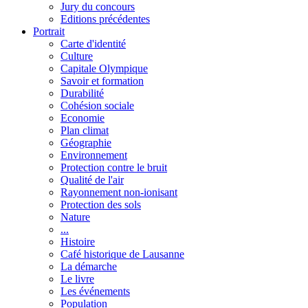
Jury du concours
Editions précédentes
Portrait
Carte d'identité
Culture
Capitale Olympique
Savoir et formation
Durabilité
Cohésion sociale
Economie
Plan climat
Géographie
Environnement
Protection contre le bruit
Qualité de l'air
Rayonnement non-ionisant
Protection des sols
Nature
...
Histoire
Café historique de Lausanne
La démarche
Le livre
Les événements
Population