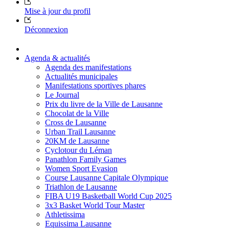
Mise à jour du profil
Déconnexion
Agenda & actualités
Agenda des manifestations
Actualités municipales
Manifestations sportives phares
Le Journal
Prix du livre de la Ville de Lausanne
Chocolat de la Ville
Cross de Lausanne
Urban Trail Lausanne
20KM de Lausanne
Cyclotour du Léman
Panathlon Family Games
Women Sport Evasion
Course Lausanne Capitale Olympique
Triathlon de Lausanne
FIBA U19 Basketball World Cup 2025
3x3 Basket World Tour Master
Athletissima
Equissima Lausanne