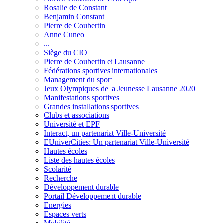
Rosalie de Constant
Benjamin Constant
Pierre de Coubertin
Anne Cuneo
...
Siège du CIO
Pierre de Coubertin et Lausanne
Fédérations sportives internationales
Management du sport
Jeux Olympiques de la Jeunesse Lausanne 2020
Manifestations sportives
Grandes installations sportives
Clubs et associations
Université et EPF
Interact, un partenariat Ville-Université
EUniverCities: Un partenariat Ville-Université
Hautes écoles
Liste des hautes écoles
Scolarité
Recherche
Développement durable
Portail Développement durable
Energies
Espaces verts
Mobilité