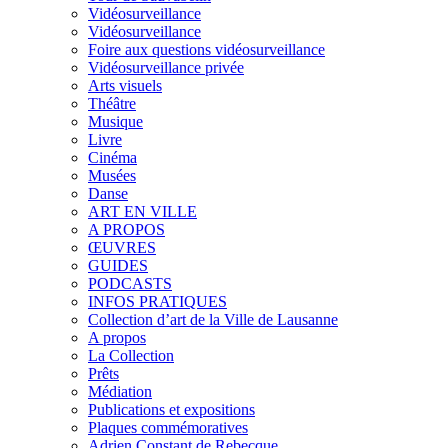
Vidéosurveillance
Vidéosurveillance
Foire aux questions vidéosurveillance
Vidéosurveillance privée
Arts visuels
Théâtre
Musique
Livre
Cinéma
Musées
Danse
ART EN VILLE
A PROPOS
ŒUVRES
GUIDES
PODCASTS
INFOS PRATIQUES
Collection d’art de la Ville de Lausanne
A propos
La Collection
Prêts
Médiation
Publications et expositions
Plaques commémoratives
Adrien Constant de Rebecque