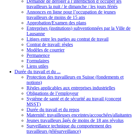
Demande de déroger à l’interdiction d’occuper les
travailleurs la nuit / le dimanche / les jours fériés
Annonces en ligne pour l’occupation de jeunes
travailleurs de moins de 15 ans
Approbation/Examen des plans
Entreprises (institutions) subventionnées par la Ville de
Lausanne
Litiges entre les parties au contrat de travail
Contrat de travail: règles
Modèles de courrier
Permanence
Formulaires
Liens utiles
Durée du travail et du ...
Protection des travailleurs en Suisse (fondements et
notions)
Règles applicables aux entreprises industrielles
Obligations de l’employeur
Système de santé et de sécurité au travail (concept
MSST)
Durée du travail et du repos
Maternité: travailleuses enceintes/accouchées/allaitantes
Jeunes travailleurs âgés de moins de 18 ans révolus
Surveillance technique du comportement des
travailleurs (télésurveillance)