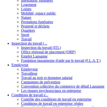
Intégration, étrangers
Logement
Loisirs
Mobilité, espace public
Nature
Prestations funéraires
Propreté et déchets
Quartiers
Sport
Travail
Inspection du travail (...
Inspection du travail (ITL)
Office régional de placement (ORP)
Emploi Lausanne
Fondation lausannoise d'aide par le travail (F.L.A.T.)
Employeur
Employeur
Travailleur
Travail au noir et dumping salarial
Campagnes de prévention
Convention collective du commerce de détail Lausanne
Les risques psychosociaux en entreprise
Conditions de travail e...
Contrôle des conditions de travail en entreprise
Conditions de travail en entreprise: règles