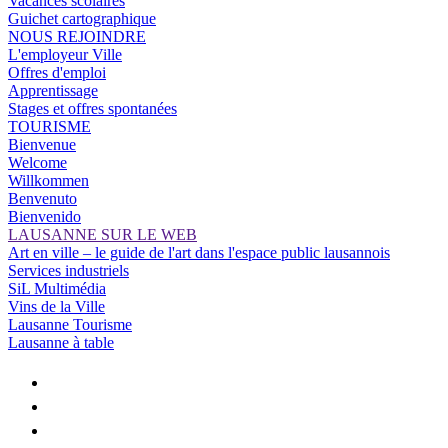
Vacances scolaires
Guichet cartographique
NOUS REJOINDRE
L'employeur Ville
Offres d'emploi
Apprentissage
Stages et offres spontanées
TOURISME
Bienvenue
Welcome
Willkommen
Benvenuto
Bienvenido
LAUSANNE SUR LE WEB
Art en ville – le guide de l'art dans l'espace public lausannois
Services industriels
SiL Multimédia
Vins de la Ville
Lausanne Tourisme
Lausanne à table