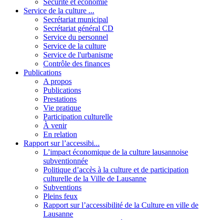
Sécurité et économie
Service de la culture ...
Secrétariat municipal
Secrétariat général CD
Service du personnel
Service de la culture
Service de l'urbanisme
Contrôle des finances
Publications
A propos
Publications
Prestations
Vie pratique
Participation culturelle
À venir
En relation
Rapport sur l’accessibi...
L’impact économique de la culture lausannoise
subventionnée
Politique d’accès à la culture et de participation
culturelle de la Ville de Lausanne
Subventions
Pleins feux
Rapport sur l’accessibilité de la Culture en ville de
Lausanne