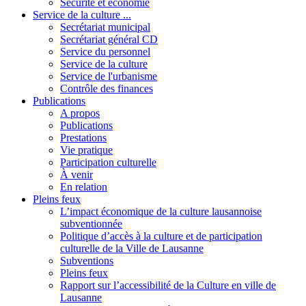
Sécurité et économie
Service de la culture ...
Secrétariat municipal
Secrétariat général CD
Service du personnel
Service de la culture
Service de l'urbanisme
Contrôle des finances
Publications
A propos
Publications
Prestations
Vie pratique
Participation culturelle
À venir
En relation
Pleins feux
L’impact économique de la culture lausannoise
subventionnée
Politique d’accès à la culture et de participation
culturelle de la Ville de Lausanne
Subventions
Pleins feux
Rapport sur l’accessibilité de la Culture en ville de
Lausanne