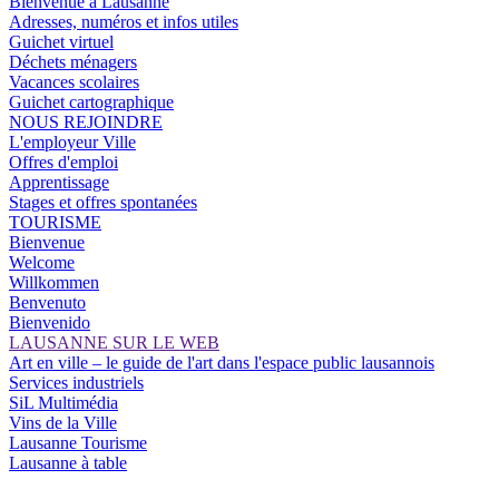
Bienvenue à Lausanne
Adresses, numéros et infos utiles
Guichet virtuel
Déchets ménagers
Vacances scolaires
Guichet cartographique
NOUS REJOINDRE
L'employeur Ville
Offres d'emploi
Apprentissage
Stages et offres spontanées
TOURISME
Bienvenue
Welcome
Willkommen
Benvenuto
Bienvenido
LAUSANNE SUR LE WEB
Art en ville – le guide de l'art dans l'espace public lausannois
Services industriels
SiL Multimédia
Vins de la Ville
Lausanne Tourisme
Lausanne à table