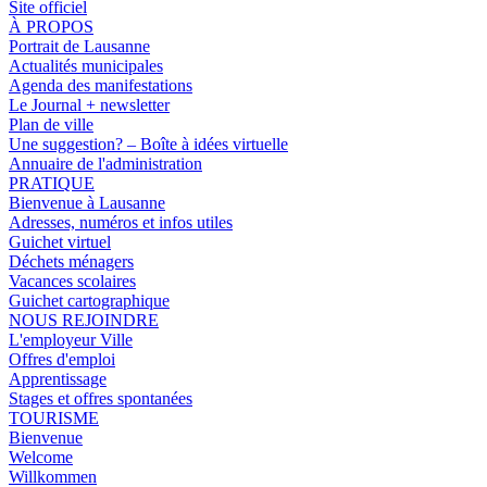
Site officiel
À PROPOS
Portrait de Lausanne
Actualités municipales
Agenda des manifestations
Le Journal + newsletter
Plan de ville
Une suggestion? – Boîte à idées virtuelle
Annuaire de l'administration
PRATIQUE
Bienvenue à Lausanne
Adresses, numéros et infos utiles
Guichet virtuel
Déchets ménagers
Vacances scolaires
Guichet cartographique
NOUS REJOINDRE
L'employeur Ville
Offres d'emploi
Apprentissage
Stages et offres spontanées
TOURISME
Bienvenue
Welcome
Willkommen