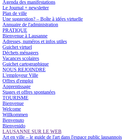
Agenda des manifestations
Le Journal + newsletter
Plan de ville
Une suggestion? – Boîte à idées virtuelle
Annuaire de l'administration
PRATIQUE
Bienvenue à Lausanne
Adresses, numéros et infos utiles
Guichet virtuel
Déchets ménagers
Vacances scolaires
Guichet cartographique
NOUS REJOINDRE
L'employeur Ville
Offres d'emploi
Apprentissage
Stages et offres spontanées
TOURISME
Bienvenue
Welcome
Willkommen
Benvenuto
Bienvenido
LAUSANNE SUR LE WEB
Art en ville – le guide de l'art dans l'espace public lausannois