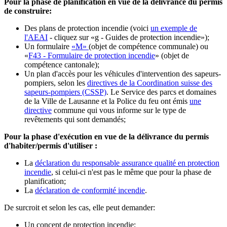
Pour la phase de planification en vue de la délivrance du permis
de construire:
Des plans de protection incendie (voici
un exemple de
l'AEAI
- cliquez sur «g - Guides de protection incendie»);
Un formulaire
«M»
(objet de compétence communale) ou
«
F43 - Formulaire de protection incendie
» (objet de
compétence cantonale);
Un plan d'accès pour les véhicules d'intervention des sapeurs-
pompiers, selon les
directives de la Coordination suisse des
sapeurs-pompiers (CSSP)
. Le Service des parcs et domaines
de la Ville de Lausanne et la Police du feu ont émis
une
directive
commune qui vous informe sur le type de
revêtements qui sont demandés;
Pour la phase d'exécution en vue de la délivrance du permis
d'habiter/permis d'utiliser :
La
déclaration du responsable assurance qualité en protection
incendie
, si celui-ci n'est pas le même que pour la phase de
planification;
La
déclaration de conformité incendie
.
De surcroit et selon les cas, elle peut demander:
Un concept de protection incendie;