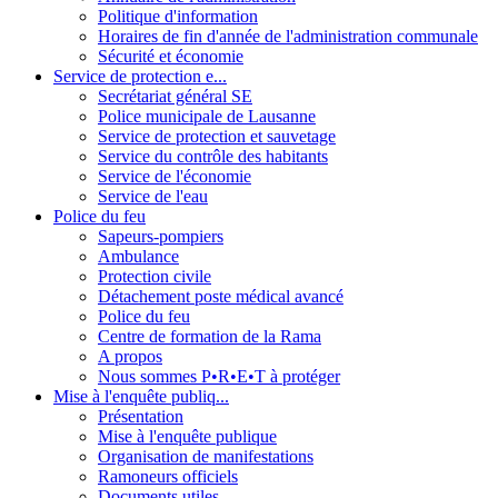
Politique d'information
Horaires de fin d'année de l'administration communale
Sécurité et économie
Service de protection e...
Secrétariat général SE
Police municipale de Lausanne
Service de protection et sauvetage
Service du contrôle des habitants
Service de l'économie
Service de l'eau
Police du feu
Sapeurs-pompiers
Ambulance
Protection civile
Détachement poste médical avancé
Police du feu
Centre de formation de la Rama
A propos
Nous sommes P•R•E•T à protéger
Mise à l'enquête publiq...
Présentation
Mise à l'enquête publique
Organisation de manifestations
Ramoneurs officiels
Documents utiles