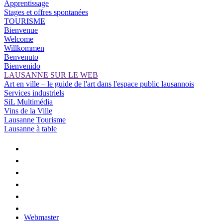
Apprentissage
Stages et offres spontanées
TOURISME
Bienvenue
Welcome
Willkommen
Benvenuto
Bienvenido
LAUSANNE SUR LE WEB
Art en ville – le guide de l'art dans l'espace public lausannois
Services industriels
SiL Multimédia
Vins de la Ville
Lausanne Tourisme
Lausanne à table
Webmaster