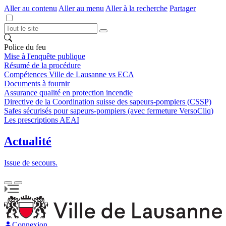
Aller au contenu
Aller au menu
Aller à la recherche
Partager
Police du feu
Mise à l'enquête publique
Résumé de la procédure
Compétences Ville de Lausanne vs ECA
Documents à fournir
Assurance qualité en protection incendie
Directive de la Coordination suisse des sapeurs-pompiers (CSSP)
Safes sécurisés pour sapeurs-pompiers (avec fermeture VersoCliq)
Les prescriptions AEAI
Actualité
Issue de secours.
Connexion