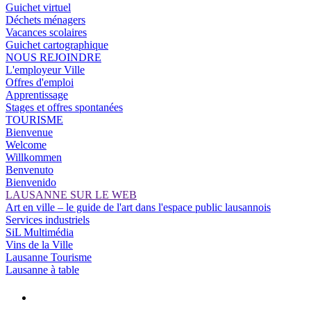
Guichet virtuel
Déchets ménagers
Vacances scolaires
Guichet cartographique
NOUS REJOINDRE
L'employeur Ville
Offres d'emploi
Apprentissage
Stages et offres spontanées
TOURISME
Bienvenue
Welcome
Willkommen
Benvenuto
Bienvenido
LAUSANNE SUR LE WEB
Art en ville – le guide de l'art dans l'espace public lausannois
Services industriels
SiL Multimédia
Vins de la Ville
Lausanne Tourisme
Lausanne à table