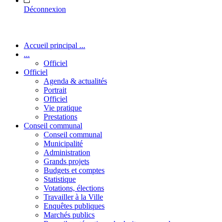
Déconnexion
Accueil principal ...
...
Officiel
Officiel
Agenda & actualités
Portrait
Officiel
Vie pratique
Prestations
Conseil communal
Conseil communal
Municipalité
Administration
Grands projets
Budgets et comptes
Statistique
Votations, élections
Travailler à la Ville
Enquêtes publiques
Marchés publics