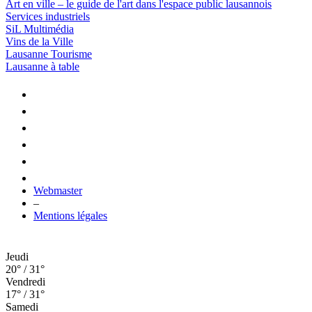
Art en ville – le guide de l'art dans l'espace public lausannois
Services industriels
SiL Multimédia
Vins de la Ville
Lausanne Tourisme
Lausanne à table
Webmaster
–
Mentions légales
Jeudi
20° / 31°
Vendredi
17° / 31°
Samedi