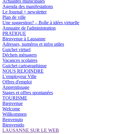
Actualités municipales
Agenda des manifestations
Le Journal + newsletter
Plan de ville
Une suggestion? – Boîte à idées virtuelle
Annuaire de l'administration
PRATIQUE
Bienvenue à Lausanne
Adresses, numéros et infos utiles
Guichet virtuel
Déchets ménagers
Vacances scolaires
Guichet cartographique
NOUS REJOINDRE
L'employeur Ville
Offres d'emploi
Apprentissage
Stages et offres spontanées
TOURISME
Bienvenue
Welcome
Willkommen
Benvenuto
Bienvenido
LAUSANNE SUR LE WEB