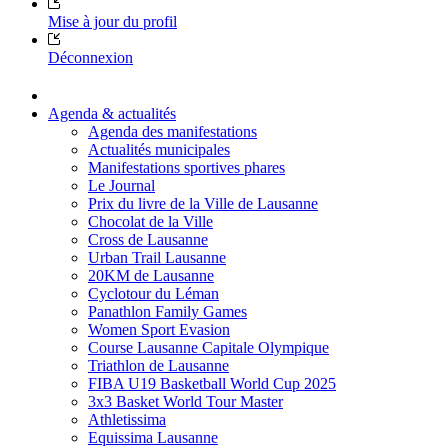
Mise à jour du profil
Déconnexion
Agenda & actualités
Agenda des manifestations
Actualités municipales
Manifestations sportives phares
Le Journal
Prix du livre de la Ville de Lausanne
Chocolat de la Ville
Cross de Lausanne
Urban Trail Lausanne
20KM de Lausanne
Cyclotour du Léman
Panathlon Family Games
Women Sport Evasion
Course Lausanne Capitale Olympique
Triathlon de Lausanne
FIBA U19 Basketball World Cup 2025
3x3 Basket World Tour Master
Athletissima
Equissima Lausanne