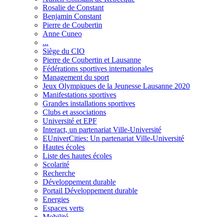
Rosalie de Constant
Benjamin Constant
Pierre de Coubertin
Anne Cuneo
...
Siège du CIO
Pierre de Coubertin et Lausanne
Fédérations sportives internationales
Management du sport
Jeux Olympiques de la Jeunesse Lausanne 2020
Manifestations sportives
Grandes installations sportives
Clubs et associations
Université et EPF
Interact, un partenariat Ville-Université
EUniverCities: Un partenariat Ville-Université
Hautes écoles
Liste des hautes écoles
Scolarité
Recherche
Développement durable
Portail Développement durable
Energies
Espaces verts
Mobilité