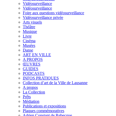
Vidéosurveillance
Vidéosurveillance
Foire aux questions vidéosurveillance
Vidéosurveillance privée
Arts visuels
Théâtre
Musique
Livre
Cinéma
Musées
Danse
ART EN VILLE
A PROPOS
ŒUVRES
GUIDES
PODCASTS
INFOS PRATIQUES
Collection d’art de la Ville de Lausanne
A propos
La Collection
Prêts
Médiation
Publications et expositions
Plaques commémoratives
Adrien Constant de Rebecque