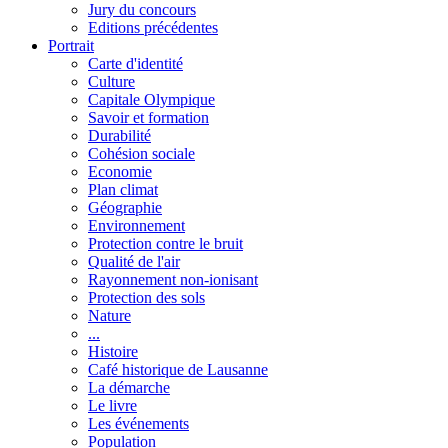
Jury du concours
Editions précédentes
Portrait
Carte d'identité
Culture
Capitale Olympique
Savoir et formation
Durabilité
Cohésion sociale
Economie
Plan climat
Géographie
Environnement
Protection contre le bruit
Qualité de l'air
Rayonnement non-ionisant
Protection des sols
Nature
...
Histoire
Café historique de Lausanne
La démarche
Le livre
Les événements
Population