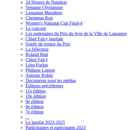
24 Heures de Natation
Semaine Olympique
Lausanne Marathon
Christmas Run
Women's National Cup Final-4
Le concept
Les partenaires du Prix du livre de la Ville de Lausanne
Chloé Falcy lauréate
Soirée de remise du Prix
La Sélection
Roland Buti
Chloé Falcy
Léna Furlan
Philippe Lamon
Antoine Rubin
Documents pour les médias
Éditions précédentes
11e édition
10e édition
9e édition
8e édition
7e édition
...
Le lauréat 2023-2025
Participantes et participants 2023