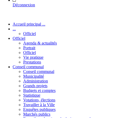
Déconnexion
Accueil principal ...
...
Officiel
Officiel
Agenda & actualités
Portrait
Officiel
Vie pratique
Prestations
Conseil communal
Conseil communal
Municipalité
Administration
Grands projets
Budgets et comptes
Statistique
Votations, élections
Travailler à la Ville
Enquêtes publiques
Marchés publics