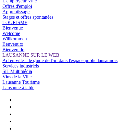
L'employeur Ville
Offres d'emploi
Apprentissage
Stages et offres spontanées
TOURISME
Bienvenue
Welcome
Willkommen
Benvenuto
Bienvenido
LAUSANNE SUR LE WEB
Art en ville – le guide de l'art dans l'espace public lausannois
Services industriels
SiL Multimédia
Vins de la Ville
Lausanne Tourisme
Lausanne à table