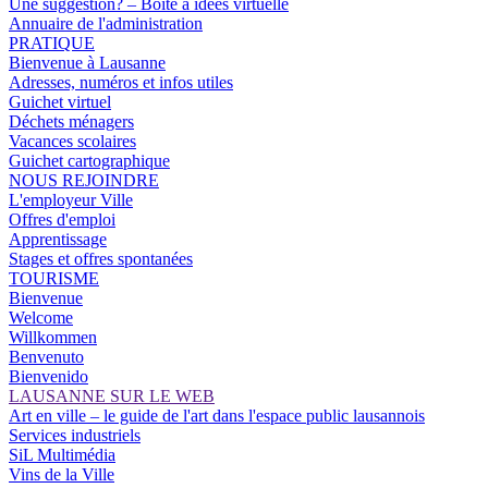
Une suggestion? – Boîte à idées virtuelle
Annuaire de l'administration
PRATIQUE
Bienvenue à Lausanne
Adresses, numéros et infos utiles
Guichet virtuel
Déchets ménagers
Vacances scolaires
Guichet cartographique
NOUS REJOINDRE
L'employeur Ville
Offres d'emploi
Apprentissage
Stages et offres spontanées
TOURISME
Bienvenue
Welcome
Willkommen
Benvenuto
Bienvenido
LAUSANNE SUR LE WEB
Art en ville – le guide de l'art dans l'espace public lausannois
Services industriels
SiL Multimédia
Vins de la Ville