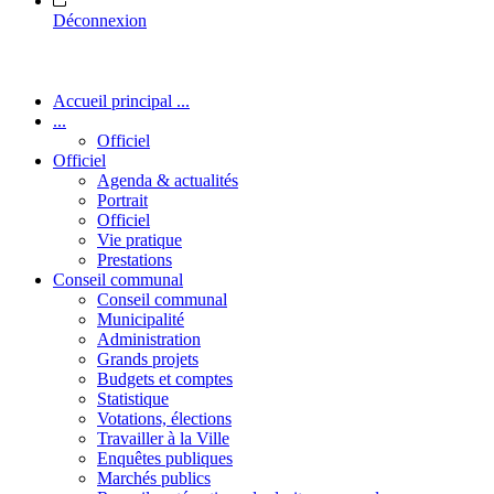
Déconnexion
Accueil principal ...
...
Officiel
Officiel
Agenda & actualités
Portrait
Officiel
Vie pratique
Prestations
Conseil communal
Conseil communal
Municipalité
Administration
Grands projets
Budgets et comptes
Statistique
Votations, élections
Travailler à la Ville
Enquêtes publiques
Marchés publics