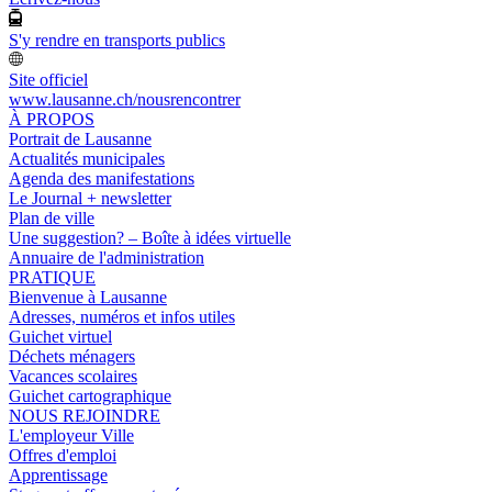
S'y rendre en transports publics
Site officiel
www.lausanne.ch
/nousrencontrer
À PROPOS
Portrait de Lausanne
Actualités municipales
Agenda des manifestations
Le Journal + newsletter
Plan de ville
Une suggestion? – Boîte à idées virtuelle
Annuaire de l'administration
PRATIQUE
Bienvenue à Lausanne
Adresses, numéros et infos utiles
Guichet virtuel
Déchets ménagers
Vacances scolaires
Guichet cartographique
NOUS REJOINDRE
L'employeur Ville
Offres d'emploi
Apprentissage