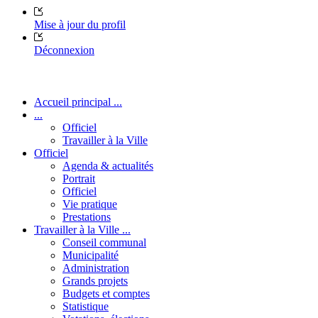
Mise à jour du profil
Déconnexion
Accueil principal ...
...
Officiel
Travailler à la Ville
Officiel
Agenda & actualités
Portrait
Officiel
Vie pratique
Prestations
Travailler à la Ville ...
Conseil communal
Municipalité
Administration
Grands projets
Budgets et comptes
Statistique