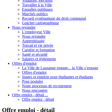
Votations, élections
Travailler à la Ville
Enquêtes publiques
Marchés publics
Recueil systématique du droit communal
Guichet cartographique
Nous rejoindre
L'employeur Ville
Nous rejoindre
Apprentissage
Travail et vie privée
Carrière et formation
Santé et sécurité
Salaires et règlements
Offres d'emploi
La Ville de Lausanne engage... la Ville s’engage
Offres d'emploi
Stages et emplois pour étudiantes et étudiants
Pour postuler
Notre processus de recrutement
Nous rencontrer
Offre emploi - détail ...
Offre emploi - détail
Offre emploi - détail