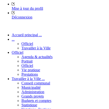
Mise à jour du profil
Déconnexion
Accueil principal ...
...
Officiel
Travailler à la Ville
Officiel
Agenda & actualités
Portrait
Officiel
Vie pratique
Prestations
Travailler à la Ville ...
Conseil communal
Municipalité
Administration
Grands projets
Budgets et comptes
Statistique