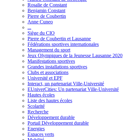
Rosalie de Constant
Benjamin Constant
Pierre de Coubertin
Anne Cuneo
...
Siège du CIO
Pierre de Coubertin et Lausanne
Fédérations sportives internationales
Management du sport
Jeux Olympiques de la Jeunesse Lausanne 2020
Manifestations sportives
Grandes installations sportives
Clubs et associations
Université et EPF
Interact, un partenariat Ville-Université
EUniverCities: Un partenariat Ville-Université
Hautes écoles
Liste des hautes écoles
Scolarité
Recherche
Développement durable
Portail Développement durable
Energies
Espaces verts
Mobilité