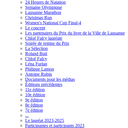
24 Heures de Natation
Semaine Olympique
Lausanne Marathon
Christmas Run
Women's National Cup Final-4
Le concept
Les partenaires du Prix du livre de la Ville de Lausanne
Chloé Falcy lauréate
Soirée de remise du Prix
La Sélection
Roland Buti
Chloé Falcy
Léna Furlan
Philippe Lamon
Antoine Rubin
Documents pour les médias
Éditions précédentes
11e édition
10e édition
9e édition
8e édition
7e édition
...
Le lauréat 2023-2025
Participantes et participants 2023