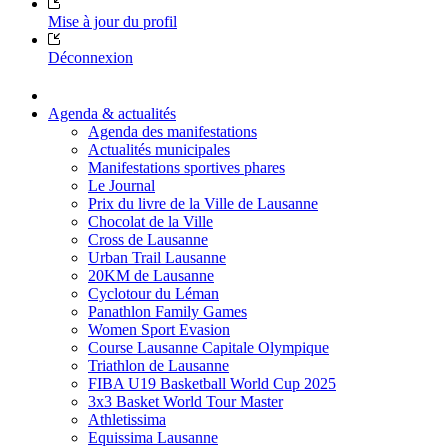
Mise à jour du profil
Déconnexion
Agenda & actualités
Agenda des manifestations
Actualités municipales
Manifestations sportives phares
Le Journal
Prix du livre de la Ville de Lausanne
Chocolat de la Ville
Cross de Lausanne
Urban Trail Lausanne
20KM de Lausanne
Cyclotour du Léman
Panathlon Family Games
Women Sport Evasion
Course Lausanne Capitale Olympique
Triathlon de Lausanne
FIBA U19 Basketball World Cup 2025
3x3 Basket World Tour Master
Athletissima
Equissima Lausanne