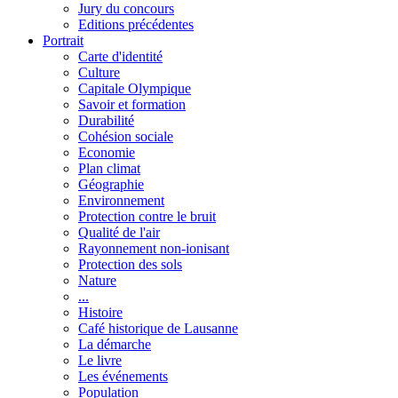
Jury du concours
Editions précédentes
Portrait
Carte d'identité
Culture
Capitale Olympique
Savoir et formation
Durabilité
Cohésion sociale
Economie
Plan climat
Géographie
Environnement
Protection contre le bruit
Qualité de l'air
Rayonnement non-ionisant
Protection des sols
Nature
...
Histoire
Café historique de Lausanne
La démarche
Le livre
Les événements
Population