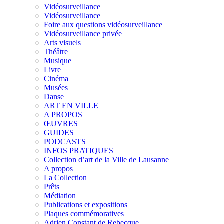
Vidéosurveillance
Vidéosurveillance
Foire aux questions vidéosurveillance
Vidéosurveillance privée
Arts visuels
Théâtre
Musique
Livre
Cinéma
Musées
Danse
ART EN VILLE
A PROPOS
ŒUVRES
GUIDES
PODCASTS
INFOS PRATIQUES
Collection d’art de la Ville de Lausanne
A propos
La Collection
Prêts
Médiation
Publications et expositions
Plaques commémoratives
Adrien Constant de Rebecque