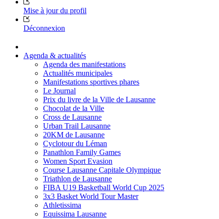
Mise à jour du profil
Déconnexion
Agenda & actualités
Agenda des manifestations
Actualités municipales
Manifestations sportives phares
Le Journal
Prix du livre de la Ville de Lausanne
Chocolat de la Ville
Cross de Lausanne
Urban Trail Lausanne
20KM de Lausanne
Cyclotour du Léman
Panathlon Family Games
Women Sport Evasion
Course Lausanne Capitale Olympique
Triathlon de Lausanne
FIBA U19 Basketball World Cup 2025
3x3 Basket World Tour Master
Athletissima
Equissima Lausanne