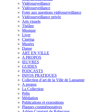
Vidéosurveillance
Vidéosurveillance
Foire aux questions vidéosurveillance
Vidéosurveillance privée
Arts visuels
Théâtre
Musique
Livre
Cinéma
Musées
Danse
ART EN VILLE
A PROPOS
ŒUVRES
GUIDES
PODCASTS
INFOS PRATIQUES
Collection d’art de la Ville de Lausanne
A propos
La Collection
Prêts
Médiation
Publications et expositions
Plaques commémoratives
Adrien Constant de Rebecque