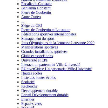
Rosalie de Constant
Benjamin Constant
Pierre de Coubertin
Anne Cuneo
...
Siège du CIO
Pierre de Coubertin et Lausanne
Fédérations sportives internationales
Management du sport
Jeux Olympiques de la Jeunesse Lausanne 2020
Manifestations sportives
Grandes installations sportives
Clubs et associations
Université et EPF
Interact, un partenariat Ville-Université
EUniverCities: Un partenariat Ville-Université
Hautes écoles
Liste des hautes écoles
Scolarité
Recherche
Développement durable
Portail Développement durable
Energies
Espaces verts
Mobilité