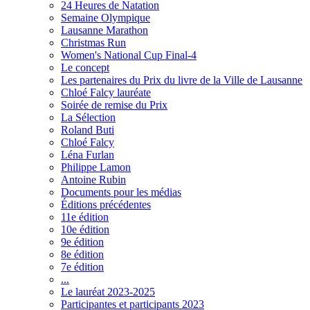
24 Heures de Natation
Semaine Olympique
Lausanne Marathon
Christmas Run
Women's National Cup Final-4
Le concept
Les partenaires du Prix du livre de la Ville de Lausanne
Chloé Falcy lauréate
Soirée de remise du Prix
La Sélection
Roland Buti
Chloé Falcy
Léna Furlan
Philippe Lamon
Antoine Rubin
Documents pour les médias
Éditions précédentes
11e édition
10e édition
9e édition
8e édition
7e édition
...
Le lauréat 2023-2025
Participantes et participants 2023