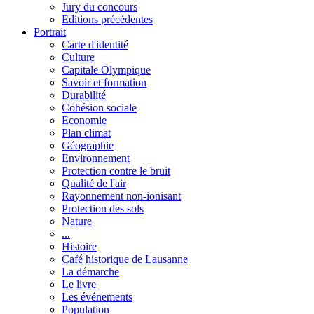
Jury du concours
Editions précédentes
Portrait
Carte d'identité
Culture
Capitale Olympique
Savoir et formation
Durabilité
Cohésion sociale
Economie
Plan climat
Géographie
Environnement
Protection contre le bruit
Qualité de l'air
Rayonnement non-ionisant
Protection des sols
Nature
...
Histoire
Café historique de Lausanne
La démarche
Le livre
Les événements
Population