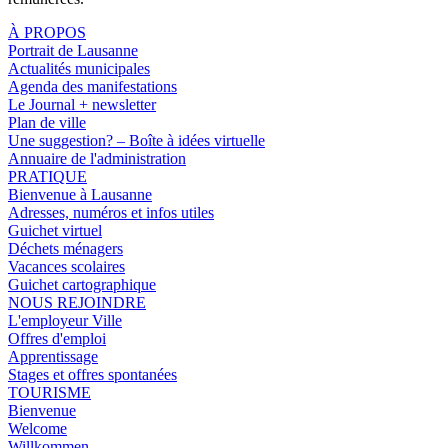
À PROPOS
Portrait de Lausanne
Actualités municipales
Agenda des manifestations
Le Journal + newsletter
Plan de ville
Une suggestion? – Boîte à idées virtuelle
Annuaire de l'administration
PRATIQUE
Bienvenue à Lausanne
Adresses, numéros et infos utiles
Guichet virtuel
Déchets ménagers
Vacances scolaires
Guichet cartographique
NOUS REJOINDRE
L'employeur Ville
Offres d'emploi
Apprentissage
Stages et offres spontanées
TOURISME
Bienvenue
Welcome
Willkommen