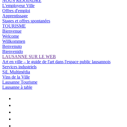
NOUS REJOINDRE
L'employeur Ville
Offres d'emploi
Apprentissage
Stages et offres spontanées
TOURISME
Bienvenue
Welcome
Willkommen
Benvenuto
Bienvenido
LAUSANNE SUR LE WEB
Art en ville – le guide de l'art dans l'espace public lausannois
Services industriels
SiL Multimédia
Vins de la Ville
Lausanne Tourisme
Lausanne à table