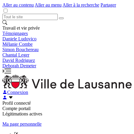
Aller au contenu
Aller au menu
Aller à la recherche
Partager
Travail et vie privée
Témoignages
Daniele Ludovico
Mélanie Combe
Simon Bouchereau
Chantal Leger
David Rodriguez
Deborah Demeter
Connexion
Profil connecté
Compte portail
Légitimations actives
Ma page personnelle