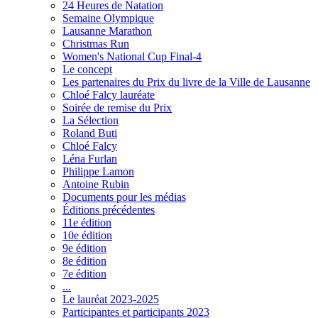
24 Heures de Natation
Semaine Olympique
Lausanne Marathon
Christmas Run
Women's National Cup Final-4
Le concept
Les partenaires du Prix du livre de la Ville de Lausanne
Chloé Falcy lauréate
Soirée de remise du Prix
La Sélection
Roland Buti
Chloé Falcy
Léna Furlan
Philippe Lamon
Antoine Rubin
Documents pour les médias
Éditions précédentes
11e édition
10e édition
9e édition
8e édition
7e édition
...
Le lauréat 2023-2025
Participantes et participants 2023