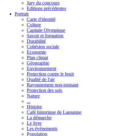
Jury du concours
Editions précédentes
Portrait
Carte d'identité
Culture
Capitale Olympique
Savoir et formation
Durabilité
Cohésion sociale
Economie
Plan climat
Géographie
Environnement
Protection contre le bruit
Qualité de l'air
Rayonnement non-ionisant
Protection des sols
Nature
...
Histoire
Café historique de Lausanne
La démarche
Le livre
Les événements
Population