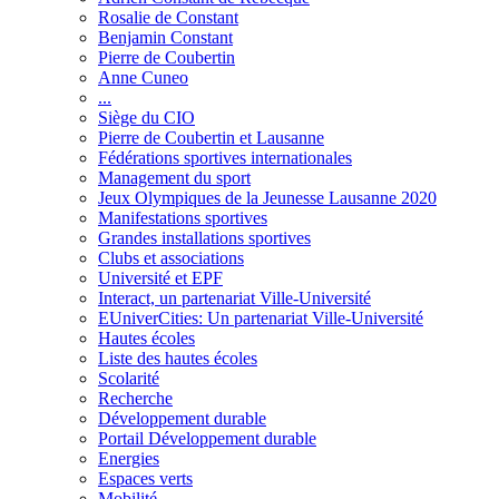
Rosalie de Constant
Benjamin Constant
Pierre de Coubertin
Anne Cuneo
...
Siège du CIO
Pierre de Coubertin et Lausanne
Fédérations sportives internationales
Management du sport
Jeux Olympiques de la Jeunesse Lausanne 2020
Manifestations sportives
Grandes installations sportives
Clubs et associations
Université et EPF
Interact, un partenariat Ville-Université
EUniverCities: Un partenariat Ville-Université
Hautes écoles
Liste des hautes écoles
Scolarité
Recherche
Développement durable
Portail Développement durable
Energies
Espaces verts
Mobilité