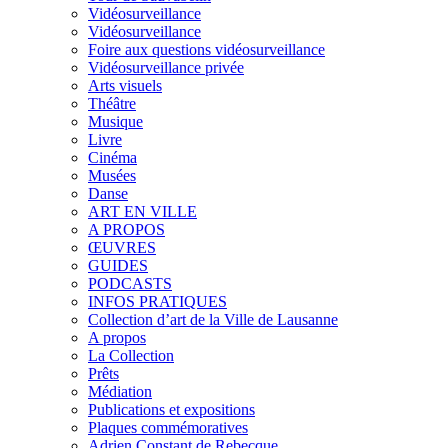
Vidéosurveillance
Vidéosurveillance
Foire aux questions vidéosurveillance
Vidéosurveillance privée
Arts visuels
Théâtre
Musique
Livre
Cinéma
Musées
Danse
ART EN VILLE
A PROPOS
ŒUVRES
GUIDES
PODCASTS
INFOS PRATIQUES
Collection d’art de la Ville de Lausanne
A propos
La Collection
Prêts
Médiation
Publications et expositions
Plaques commémoratives
Adrien Constant de Rebecque