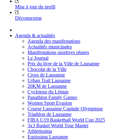
Mise à jour du profil
Déconnexion
Agenda & actualités
Agenda des manifestations
Actualités municipales
Manifestations sportives phares
Le Journal
Prix du livre de la Ville de Lausanne
Chocolat de la Ville
Cross de Lausanne
Urban Trail Lausanne
20KM de Lausanne
Cyclotour du Léman
Panathlon Family Games
Women Sport Evasion
Course Lausanne Capitale Olympique
Triathlon de Lausanne
FIBA U19 Basketball World Cup 2025
3x3 Basket World Tour Master
Athletissima
Equissima Lausanne