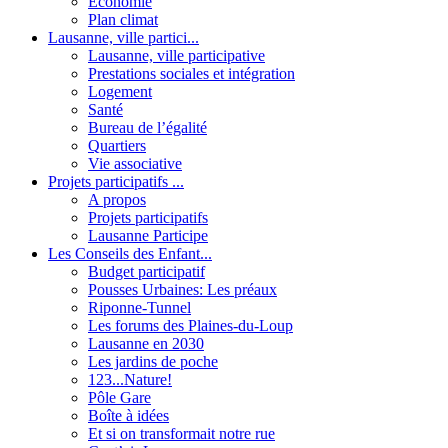
Economie
Plan climat
Lausanne, ville partici...
Lausanne, ville participative
Prestations sociales et intégration
Logement
Santé
Bureau de l’égalité
Quartiers
Vie associative
Projets participatifs ...
A propos
Projets participatifs
Lausanne Participe
Les Conseils des Enfant...
Budget participatif
Pousses Urbaines: Les préaux
Riponne-Tunnel
Les forums des Plaines-du-Loup
Lausanne en 2030
Les jardins de poche
123...Nature!
Pôle Gare
Boîte à idées
Et si on transformait notre rue